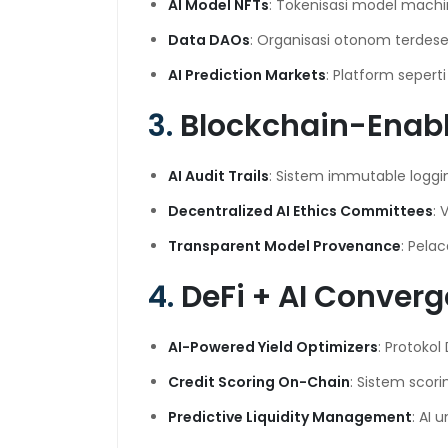
AI Model NFTs
: Tokenisasi model machin
Data DAOs
: Organisasi otonom terdesen
AI Prediction Markets
: Platform sepert
3.
Blockchain-Enab
AI Audit Trails
: Sistem immutable loggi
Decentralized AI Ethics Committees
: 
Transparent Model Provenance
: Pela
4.
DeFi + AI Conver
AI-Powered Yield Optimizers
: Protoko
Credit Scoring On-Chain
: Sistem scori
Predictive Liquidity Management
: AI 