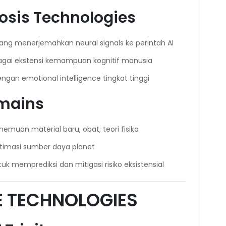
sis Technologies
yang menerjemahkan neural signals ke perintah AI
bagai ekstensi kemampuan kognitif manusia
engan emotional intelligence tingkat tinggi
omains
nemuan material baru, obat, teori fisika
ptimasi sumber daya planet
tuk memprediksi dan mitigasi risiko eksistensial
 TECHNOLOGIES