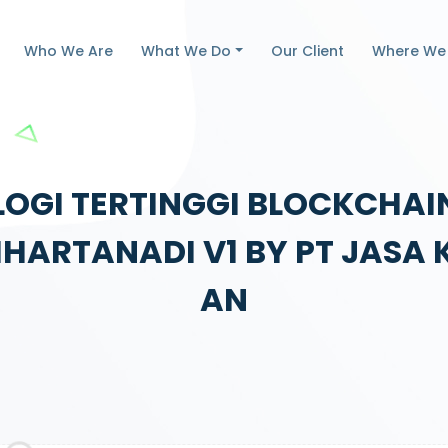
Who We Are
What We Do
Our Client
Where We
LOGI TERTINGGI BLOCKCHAI
RIHARTANADI V1 BY PT JAS
AN