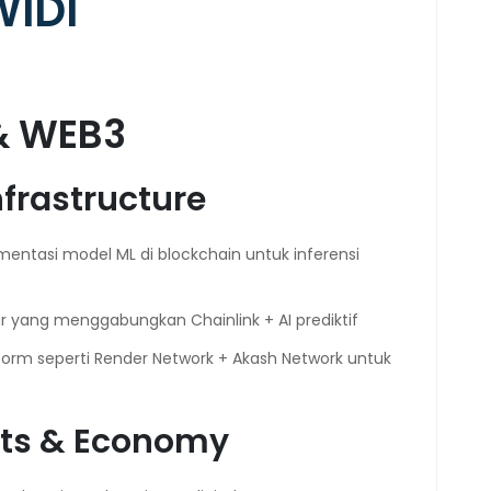
WIDI
& WEB3
nfrastructure
mentasi model ML di blockchain untuk inferensi
tar yang menggabungkan Chainlink + AI prediktif
tform seperti Render Network + Akash Network untuk
ets & Economy