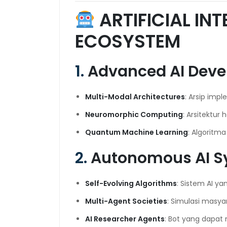
ARTIFICIAL IN
ECOSYSTEM
1.
Advanced AI Dev
Multi-Modal Architectures
: Arsip imp
Neuromorphic Computing
: Arsitektur
Quantum Machine Learning
: Algoritm
2.
Autonomous AI S
Self-Evolving Algorithms
: Sistem AI ya
Multi-Agent Societies
: Simulasi masya
AI Researcher Agents
: Bot yang dapat 