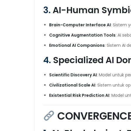
3.
AI-Human Symbio
Brain-Computer Interface AI
: Sistem 
Cognitive Augmentation Tools
: AI se
Emotional AI Companions
: Sistem AI d
4.
Specialized AI D
Scientific Discovery AI
: Model untuk pe
Civilizational Scale AI
: Sistem untuk o
Existential Risk Prediction AI
: Model un
CONVERGENCE