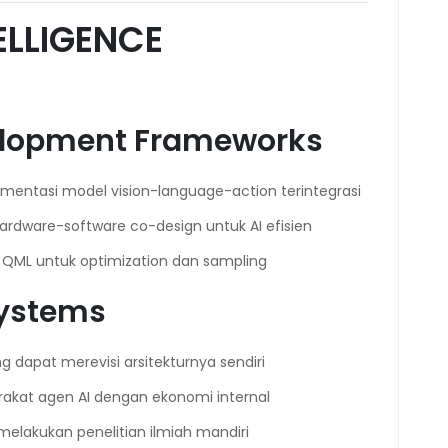
TELLIGENCE
elopment Frameworks
lementasi model vision-language-action terintegrasi
 hardware-software co-design untuk AI efisien
a QML untuk optimization dan sampling
ystems
ng dapat merevisi arsitekturnya sendiri
rakat agen AI dengan ekonomi internal
melakukan penelitian ilmiah mandiri