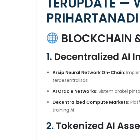
TERUPDATE — 
PRIHARTANADI
BLOCKCHAIN 
1.
Decentralized AI I
Arsip Neural Network On-Chain
: Imple
terdesentralisasi
AI Oracle Networks
: Sistem orakel pin
Decentralized Compute Markets
: Pla
training AI
2.
Tokenized AI Ass