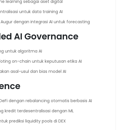
e learning sebagai aset digital
tralisasi untuk data training AI
i Augur dengan integrasi AI untuk forecasting
led AI Governance
ng untuk algoritma AI
Voting on-chain untuk keputusan etika AI
cakan asal-usul dan bias model AI
gence
l DeFi dengan rebalancing otomatis berbasis AI
ng kredit terdesentralisasi dengan ML
untuk prediksi liquidity pools di DEX