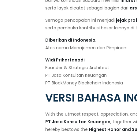
bahwa kontribusi Saudara memiliki
nilai s
serta layak dicatat sebagai bagian dari
ars
Semoga pencapaian ini menjadi
jejak pr
serta pembuka kontribusi besar lainnya di 
Diberikan di Indonesia,
Atas nama Manajemen dan Pimpinan:
Widi Prihartanadi
Founder & Strategic Architect
PT Jasa Konsultan Keuangan
PT BlockMoney Blockchain Indonesia
VERSI BAHASA IN
With the utmost respect, appreciation, an
PT Jasa Konsultan Keuangan
, together w
hereby bestows the
Highest Honor and S