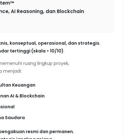
ystem™
ence, AI Reasoning, dan Blockchain
knis, konseptual, operasional, dan strategis
,
ar tertinggi (skala > 10/10)
.
 memenuhi ruang lingkup proyek,
ta menjadi:
nsultan Keuangan
an AI & Blockchain
asional
ama Saudara
pengakuan resmi dan permanen
,