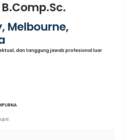
, B.Comp.Sc.
y, Melbourne,
ia
elektual, dan tanggung jawab profesional luar
EMPURNA
rupa: