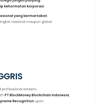
trategis jangka panjang
,
ip kehormatan korporasi
.
ofesional yang bermartabat
,
tingkat nasional maupun global.
GGRIS
d professional esteem,
ith
PT BlockMoney Blockchain Indonesia
,
upreme Recognition
upon: