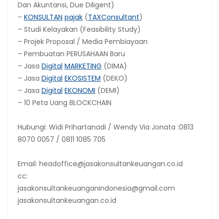
Dan Akuntansi, Due Diligent)
–
KONSULTAN
pajak
(
TAX
Consultant
)
– Studi Kelayakan (Feasibility Study)
– Projek Proposal / Media Pembiayaan
– Pembuatan PERUSAHAAN Baru
– Jasa
Digital
MARKETING
(DIMA)
– Jasa
Digital
EKOSISTEM
(DEKO)
– Jasa
Digital
EKONOMI
(DEMI)
– 10 Peta Uang BLOCKCHAIN
Hubungi: Widi Prihartanadi / Wendy Via Jonata :0813
8070 0057 / 0811 1085 705
Email: headoffice@jasakonsultankeuangan.co.id
cc:
jasakonsultankeuanganindonesia@gmail.com
jasakonsultankeuangan.co.id