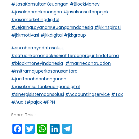
#JasaKonsultanKeuangan
#BlockMoney
#jasalaporankeuangan
#jasakonsultanpajak
#jasamarketingdigital
#JejaringLayananKeuanganIndonesia
#jkkinspirasi
#jkkmotivasi
#jkkdigital
#jkkgroup
#sumberrayadatasolusi
#satuankomandokesejahteraanprajuritindotama
#blockmoneyindonesia
#marinecontruction
#mitramajuperkasanusantara
#jualtanahdanbangunan
#jasakonsultankeuangandigital
#sinergisistemdansolusi
#Accountingservice
#Tax
#Audit
#pajak
#PPN
Share This :
Facebook
Twitter
WhatsApp
LinkedIn
Telegram