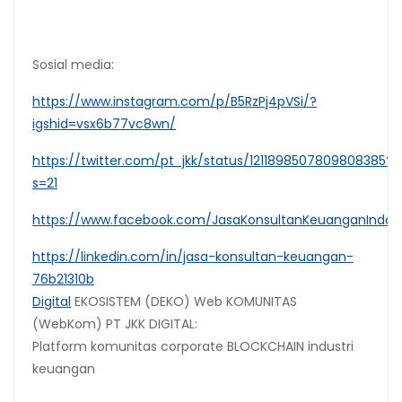
Sosial media:
https://www.instagram.com/p/B5RzPj4pVSi/?
igshid=vsx6b77vc8wn/
https://twitter.com/pt_jkk/status/1211898507809808385?
s=21
https://www.facebook.com/JasaKonsultanKeuanganIndon
https://linkedin.com/in/jasa-konsultan-keuangan-
76b21310b
Digital
EKOSISTEM (DEKO) Web KOMUNITAS
(WebKom) PT JKK DIGITAL:
Platform komunitas corporate BLOCKCHAIN industri
keuangan