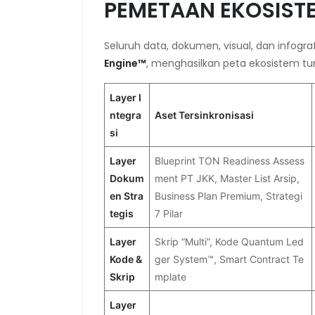
PEMETAAN EKOSISTE
Seluruh data, dokumen, visual, dan infogra
Engine™
, menghasilkan peta ekosistem tu
Layer I
ntegra
Aset Tersinkronisasi
si
Layer
Blueprint TON Readiness Assess
Dokum
ment PT JKK, Master List Arsip,
en Stra
Business Plan Premium, Strategi
tegis
7 Pilar
Layer
Skrip “Multi”, Kode Quantum Led
Kode &
ger System™, Smart Contract Te
Skrip
mplate
Layer