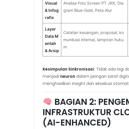
Visual
Analisa Foto Screen PT JKK, Dia
& Infog
gram Blue-Gold, Peta Alur
rafis
Layer
Catatan keuangan, proposal, ko
Data M
munikasi internal, lampiran huku
entah
m
& Arsip
Kesimpulan Sinkronisasi:
Tidak ada lagi da
menjadi
neuron
dalam jaringan saraf digita
menghasilkan insight dan eksekusi otomati
BAGIAN 2: PENG
INFRASTRUKTUR CL
(AI-ENHANCED)