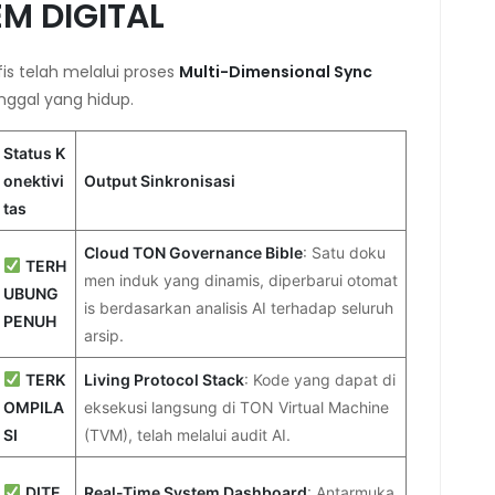
M DIGITAL
fis telah melalui proses
Multi-Dimensional Sync
nggal yang hidup.
Status K
onektivi
Output Sinkronisasi
tas
Cloud TON Governance Bible
: Satu doku
TERH
men induk yang dinamis, diperbarui otomat
UBUNG
is berdasarkan analisis AI terhadap seluruh
PENUH
arsip.
TERK
Living Protocol Stack
: Kode yang dapat di
OMPILA
eksekusi langsung di TON Virtual Machine
SI
(TVM), telah melalui audit AI.
DITE
Real-Time System Dashboard
: Antarmuka