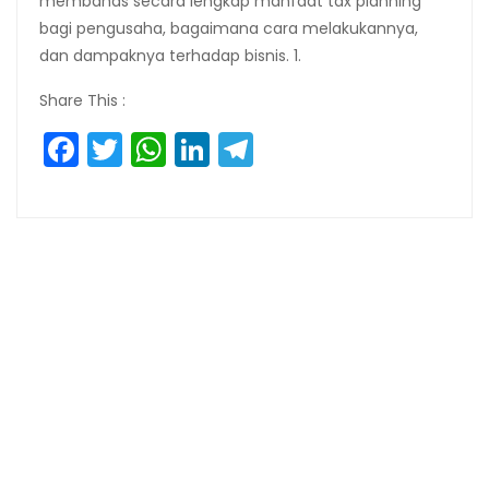
membahas secara lengkap manfaat tax planning
bagi pengusaha, bagaimana cara melakukannya,
dan dampaknya terhadap bisnis. 1.
Share This :
Facebook
Twitter
WhatsApp
LinkedIn
Telegram