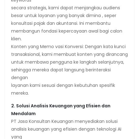
secara strategis, kami dapat menjangkau audiens
besar untuk layanan yang banyak dimina , seper
konsultasi pajak dan akuntansi. Ini membantu
membangun fondasi kepercayaan awal bagi calon
klien.
Konten yang Memo vasi Konversi: Dengan kata kunci
transaksional, kami membuat konten yang dirancang
untuk membawa pengguna ke langkah selanjutnya,
sehingga mereka dapat langsung berinteraksi
dengan
layanan kami sesuai dengan kebutuhan spesifik
mereka.
2. Solusi Analisis Keuangan yang Efisien dan
Mendalam
PT Jasa Konsultan Keuangan menyediakan solusi
analisis keuangan yang efisien dengan teknologi AI
yang