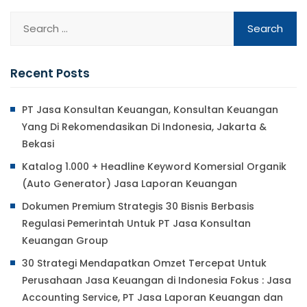
Recent Posts
PT Jasa Konsultan Keuangan, Konsultan Keuangan
Yang Di Rekomendasikan Di Indonesia, Jakarta &
Bekasi
Katalog 1.000 + Headline Keyword Komersial Organik
(Auto Generator) Jasa Laporan Keuangan
Dokumen Premium Strategis 30 Bisnis Berbasis
Regulasi Pemerintah Untuk PT Jasa Konsultan
Keuangan Group
30 Strategi Mendapatkan Omzet Tercepat Untuk
Perusahaan Jasa Keuangan di Indonesia Fokus : Jasa
Accounting Service, PT Jasa Laporan Keuangan dan