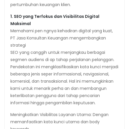
pertumbuhan keuangan klien.
1. SEO yang Terfokus dan Visibilitas Digital
Maksimal
Memahami pen ngnya kehadiran digital yang kuat,
PT Jasa Konsultan Keuangan mengembangkan
strategi
SEO yang canggih untuk menjangkau berbagai
segmen audiens di ap tahap perjalanan pelanggan.
Pendekatan ini mengklasifikasikan kata kunci menjadi
beberapa jenis seper informasional, navigasional,
komersial, dan transaksional. Hal ini memungkinkan
kami untuk menarik perha an dan membangun
keterlibatan pengguna dari tahap pencarian
informasi hingga pengambilan keputusan.
Meningkatkan Visibilitas Layanan Utama: Dengan
memanfaatkan kata kunci utama dan body
keywords