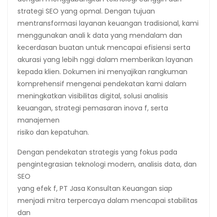
strategi SEO yang opmal. Dengan tujuan
mentransformasi layanan keuangan tradisional, kami
menggunakan anali k data yang mendalam dan
kecerdasan buatan untuk mencapai efisiensi serta
akurasi yang lebih nggi dalam memberikan layanan
kepada klien. Dokumen ini menyajikan rangkuman
komprehensif mengenai pendekatan kami dalam
meningkatkan visibilitas digital, solusi analisis
keuangan, strategi pemasaran inova f, serta
manajemen
risiko dan kepatuhan.
Dengan pendekatan strategis yang fokus pada
pengintegrasian teknologi modern, analisis data, dan
SEO
yang efek f, PT Jasa Konsultan Keuangan siap
menjadi mitra terpercaya dalam mencapai stabilitas
dan