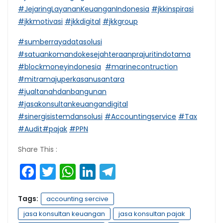
#JejaringLayananKeuanganIndonesia
#jkkinspirasi
#jkkmotivasi
#jkkdigital
#jkkgroup
#sumberrayadatasolusi
#satuankomandokesejahteraanprajuritindotama
#blockmoneyindonesia
#marinecontruction
#mitramajuperkasanusantara
#jualtanahdanbangunan
#jasakonsultankeuangandigital
#sinergisistemdansolusi
#Accountingservice
#Tax
#Audit
#pajak
#PPN
Share This :
Facebook
Twitter
WhatsApp
LinkedIn
Telegram
Tags:
accounting sercive
jasa konsultan keuangan
jasa konsultan pajak