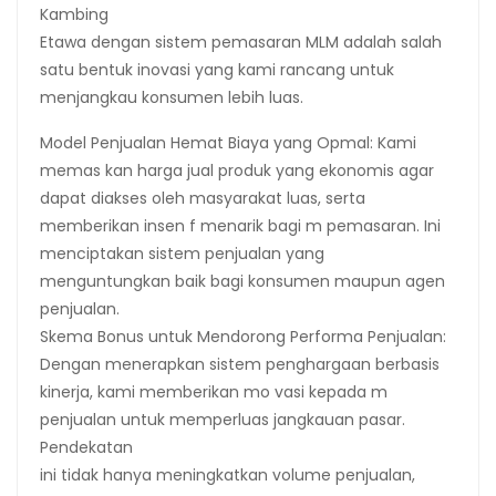
Kambing
Etawa dengan sistem pemasaran MLM adalah salah
satu bentuk inovasi yang kami rancang untuk
menjangkau konsumen lebih luas.
Model Penjualan Hemat Biaya yang Opmal: Kami
memas kan harga jual produk yang ekonomis agar
dapat diakses oleh masyarakat luas, serta
memberikan insen f menarik bagi m pemasaran. Ini
menciptakan sistem penjualan yang
menguntungkan baik bagi konsumen maupun agen
penjualan.
Skema Bonus untuk Mendorong Performa Penjualan:
Dengan menerapkan sistem penghargaan berbasis
kinerja, kami memberikan mo vasi kepada m
penjualan untuk memperluas jangkauan pasar.
Pendekatan
ini tidak hanya meningkatkan volume penjualan,