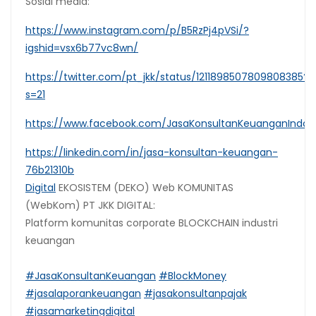
Sosial media:
https://www.instagram.com/p/B5RzPj4pVSi/?
igshid=vsx6b77vc8wn/
https://twitter.com/pt_jkk/status/1211898507809808385?
s=21
https://www.facebook.com/JasaKonsultanKeuanganIndon
https://linkedin.com/in/jasa-konsultan-keuangan-
76b21310b
Digital
EKOSISTEM (DEKO) Web KOMUNITAS
(WebKom) PT JKK DIGITAL:
Platform komunitas corporate BLOCKCHAIN industri
keuangan
#JasaKonsultanKeuangan
#BlockMoney
#jasalaporankeuangan
#jasakonsultanpajak
#jasamarketingdigital