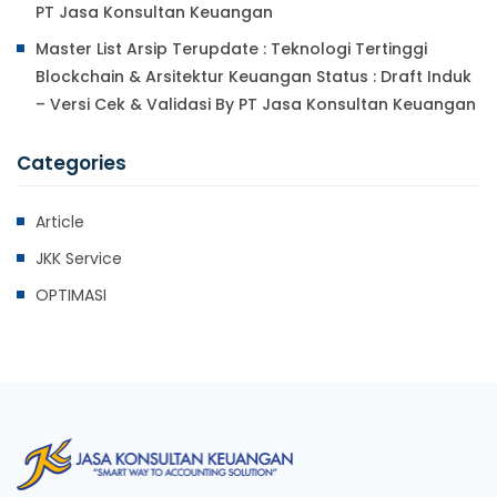
PT Jasa Konsultan Keuangan
Master List Arsip Terupdate : Teknologi Tertinggi
Blockchain & Arsitektur Keuangan Status : Draft Induk
– Versi Cek & Validasi By PT Jasa Konsultan Keuangan
Categories
Article
JKK Service
OPTIMASI