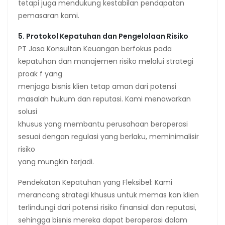
tetapi juga mendukung kestabilan pendapatan
pemasaran kami.
5. Protokol Kepatuhan dan Pengelolaan Risiko
PT Jasa Konsultan Keuangan berfokus pada
kepatuhan dan manajemen risiko melalui strategi
proak f yang
menjaga bisnis klien tetap aman dari potensi
masalah hukum dan reputasi. Kami menawarkan
solusi
khusus yang membantu perusahaan beroperasi
sesuai dengan regulasi yang berlaku, meminimalisir
risiko
yang mungkin terjadi.
Pendekatan Kepatuhan yang Fleksibel: Kami
merancang strategi khusus untuk memas kan klien
terlindungi dari potensi risiko finansial dan reputasi,
sehingga bisnis mereka dapat beroperasi dalam