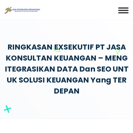
RINGKASAN EXSEKUTIF PT JASA
KONSULTAN KEUANGAN – MENG
ITEGRASIKAN DATA Dan SEO UNT
UK SOLUSI KEUANGAN Yang TER
DEPAN