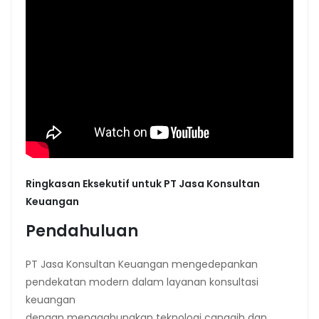
Ringkasan Eksekutif untuk PT Jasa Konsultan
Keuangan
Pendahuluan
PT Jasa Konsultan Keuangan mengedepankan
pendekatan modern dalam layanan konsultasi
keuangan
dengan menggabungkan teknologi canggih dan