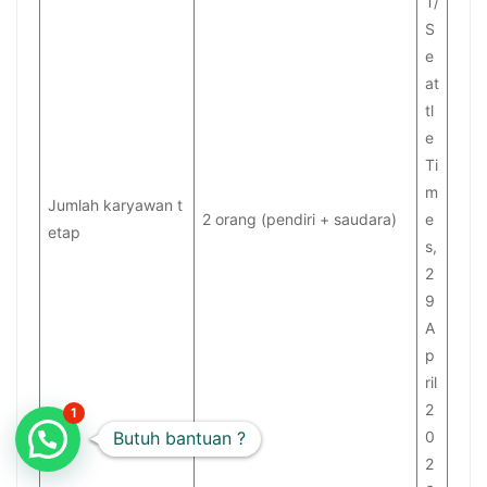
T/
S
e
at
tl
e
Ti
m
Jumlah karyawan t
2 orang (pendiri + saudara)
e
etap
s,
2
9
A
p
ril
2
1
Butuh bantuan ?
0
2