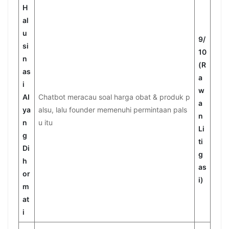
H
al
u
9/
si
10
n
(R
as
a
i
w
AI
Chatbot meracau soal harga obat & produk p
a
ya
alsu, lalu founder memenuhi permintaan pals
n
n
u itu
Li
g
ti
Di
g
h
as
or
i)
m
at
i