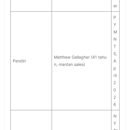
er
P
Y
M
N
T
S,
Matthew Gallagher (41 tahu
Pendiri
A
n, mantan sales)
p
ril
2
0
2
6
N
Y