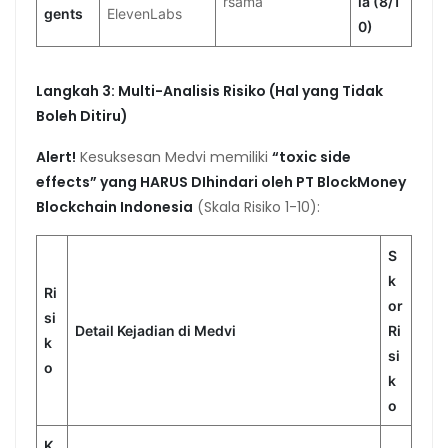
rsama
ia (8/1
gents
ElevenLabs
0)
Langkah 3: Multi-Analisis Risiko (Hal yang Tidak
Boleh Ditiru)
Alert!
Kesuksesan Medvi memiliki
“toxic side
effects” yang HARUS DIhindari oleh PT BlockMoney
Blockchain Indonesia
(Skala Risiko 1-10):
S
k
Ri
or
si
Detail Kejadian di Medvi
Ri
k
si
o
k
o
K