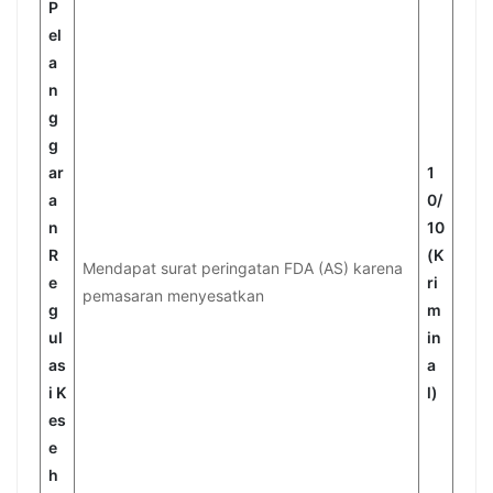
P
el
a
n
g
g
ar
1
a
0/
n
10
R
(K
Mendapat surat peringatan FDA (AS) karena
e
ri
pemasaran menyesatkan
g
m
ul
in
as
a
i K
l)
es
e
h