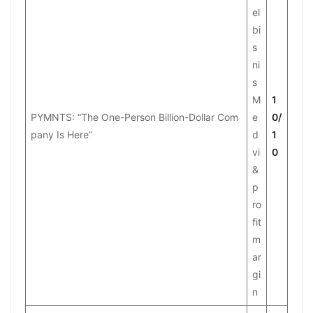
el
bi
s
ni
s
M
1
PYMNTS: “The One-Person Billion-Dollar Com
e
0/
pany Is Here”
d
1
vi
0
&
p
ro
fit
m
ar
gi
n