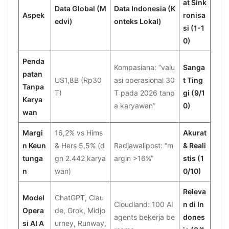
at Sink
Data Global (M
Data Indonesia (K
Aspek
ronisa
edvi)
onteks Lokal)
si (1-1
0)
Penda
Kompasiana: “valu
Sanga
patan
US1,8B (Rp30
asi operasional 30
t Ting
Tanpa
T)
T pada 2026 tanp
gi (9/1
Karya
a karyawan”
0)
wan
Margi
16,2% vs Hims
Akurat
n Keun
& Hers 5,5% (d
Radjawalipost: “m
& Reali
tunga
gn 2.442 karya
argin >16%”
stis (1
n
wan)
0/10)
Releva
Model
ChatGPT, Clau
Cloudland: 100 AI
n di In
Opera
de, Grok, Midjo
agents bekerja be
dones
si AI A
urney, Runway,