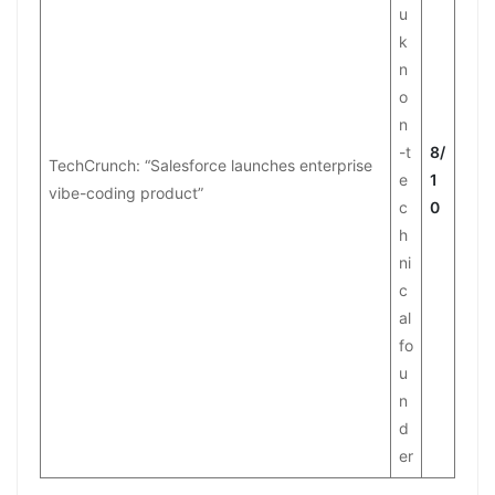
u
k
n
o
n
-t
8/
TechCrunch: “Salesforce launches enterprise
e
1
vibe-coding product”
c
0
h
ni
c
al
fo
u
n
d
er