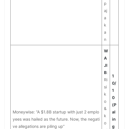
p
aj
a
k
a
n
W
A
JI
B
:
1
Ri
0/
si
1
k
0
o
(P
&
Moneywise: “A $1.8B startup with just 2 emplo
al
k
yees was hailed as the future. Now, the negati
in
o
ve allegations are piling up”
g