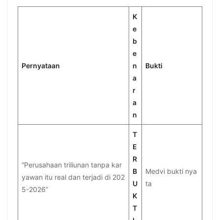
K
e
b
e
Pernyataan
n
Bukti
a
r
a
n
T
E
R
“Perusahaan triliunan tanpa kar
B
Medvi bukti nya
yawan itu real dan terjadi di 202
U
ta
5-2026”
K
T