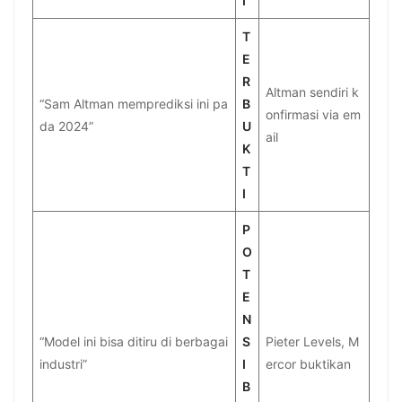
I
T
E
R
Altman sendiri k
“Sam Altman memprediksi ini pa
B
onfirmasi via em
da 2024”
U
ail
K
T
I
P
O
T
E
N
“Model ini bisa ditiru di berbagai
S
Pieter Levels, M
industri”
I
ercor buktikan
B