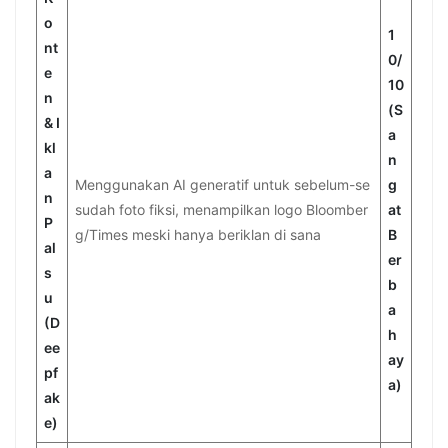
o
1
nt
0/
e
10
n
(S
& I
a
kl
n
a
Menggunakan AI generatif untuk sebelum-se
g
n
sudah foto fiksi, menampilkan logo Bloomber
at
P
g/Times meski hanya beriklan di sana
B
al
er
s
b
u
a
(D
h
ee
ay
pf
a)
ak
e)