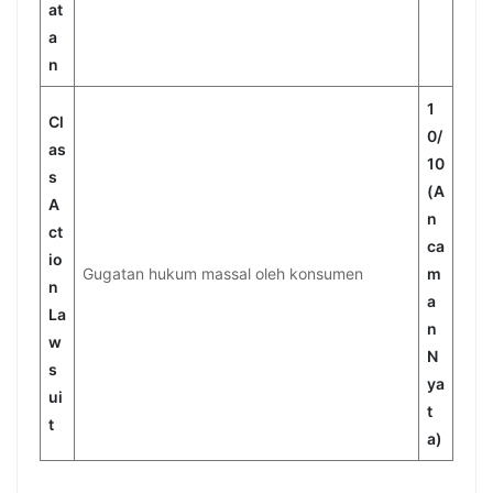
at
a
n
1
Cl
0/
as
10
s
(A
A
n
ct
ca
io
Gugatan hukum massal oleh konsumen
m
n
a
La
n
w
N
s
ya
ui
t
t
a)