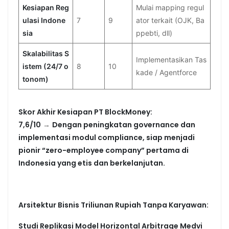
Kesiapan Reg
Mulai mapping regul
ulasi Indone
7
9
ator terkait (OJK, Ba
sia
ppebti, dll)
Skalabilitas S
Implementasikan Tas
istem (24/7 o
8
10
kade / Agentforce
tonom)
Skor Akhir Kesiapan PT BlockMoney:
7,6/10
→
Dengan peningkatan governance dan
implementasi modul compliance, siap menjadi
pionir “zero-employee company” pertama di
Indonesia yang etis dan berkelanjutan.
Arsitektur Bisnis Triliunan Rupiah Tanpa Karyawan:
Studi Replikasi Model Horizontal Arbitrage Medvi