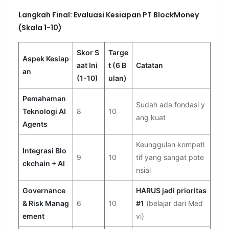
Langkah Final: Evaluasi Kesiapan PT BlockMoney
(Skala 1-10)
Skor S
Targe
Aspek Kesiap
aat Ini
t (6 B
Catatan
an
(1-10)
ulan)
Pemahaman
Sudah ada fondasi y
Teknologi AI
8
10
ang kuat
Agents
Keunggulan kompeti
Integrasi Blo
9
10
tif yang sangat pote
ckchain + AI
nsial
Governance
HARUS jadi prioritas
& Risk Manag
6
10
#1
(belajar dari Med
ement
vi)