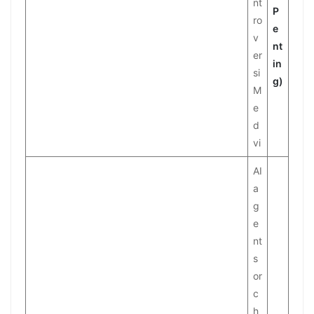
nt
P
ro
e
v
nt
er
in
si
g)
M
e
d
vi
AI
a
g
e
nt
s
or
c
h