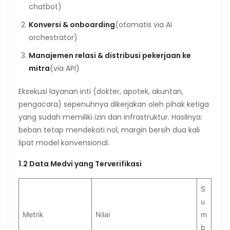
chatbot)
Konversi & onboarding
(otomatis via AI
orchestrator)
Manajemen relasi & distribusi pekerjaan ke
mitra
(via API)
Eksekusi layanan inti (dokter, apotek, akuntan,
pengacara) sepenuhnya dikerjakan oleh pihak ketiga
yang sudah memiliki izin dan infrastruktur. Hasilnya:
beban tetap mendekati nol, margin bersih dua kali
lipat model konvensional.
1.2 Data Medvi yang Terverifikasi
S
u
Metrik
Nilai
m
b