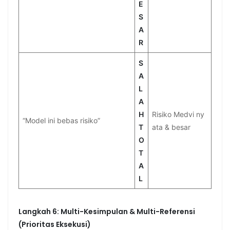
E
S
A
R
S
A
L
A
H
Risiko Medvi ny
“Model ini bebas risiko”
T
ata & besar
O
T
A
L
Langkah 6: Multi-Kesimpulan & Multi-Referensi
(Prioritas Eksekusi)