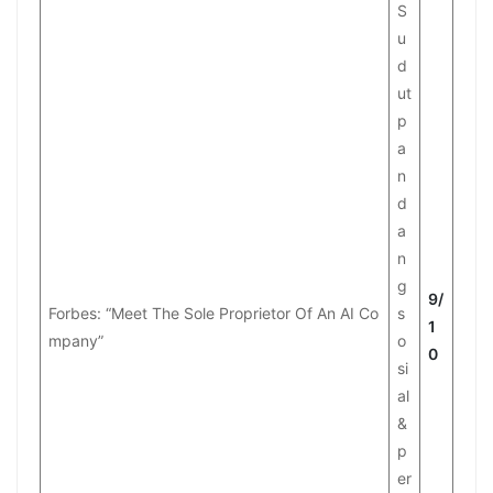
S
u
d
ut
p
a
n
d
a
n
g
9/
Forbes: “Meet The Sole Proprietor Of An AI Co
s
1
mpany”
o
0
si
al
&
p
er