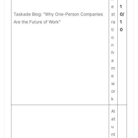
e
1
Taskade Blog: “Why One-Person Companies
st
0/
Are the Future of Work”
ra
1
ti
0
o
n
fr
a
m
e
w
or
k
Al
at
u
nt