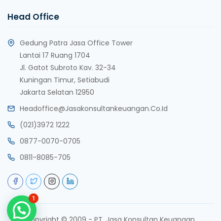
Head Office
Gedung Patra Jasa Office Tower
Lantai 17 Ruang 1704
Jl. Gatot Subroto Kav. 32-34
Kuningan Timur, Setiabudi
Jakarta Selatan 12950
Headoffice@jasakonsultankeuangan.co.id
(021)3972 1222
0877-0070-0705
0811-8085-705
1
Butuh bantuan ?
copyright © 2009 - PT. Jasa Konsultan Keuangan