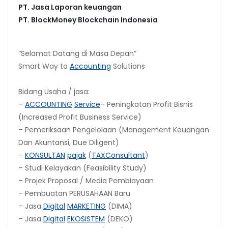
PT. Jasa Laporan keuangan
PT.
BlockMoney Blockchain Indonesia
“Selamat Datang di Masa Depan”
Smart Way to
Accounting
Solutions
Bidang Usaha / jasa:
–
ACCOUNTING
Service
– Peningkatan Profit Bisnis
(Increased Profit Business Service)
– Pemeriksaan Pengelolaan (Management Keuangan
Dan Akuntansi, Due Diligent)
–
KONSULTAN
pajak
(
TAX
Consultant
)
– Studi Kelayakan (Feasibility Study)
– Projek Proposal / Media Pembiayaan
– Pembuatan PERUSAHAAN Baru
– Jasa
Digital
MARKETING
(DIMA)
– Jasa
Digital
EKOSISTEM
(DEKO)