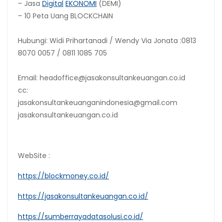
– Jasa
Digital
EKONOMI
(DEMI)
– 10 Peta Uang BLOCKCHAIN
Hubungi: Widi Prihartanadi / Wendy Via Jonata :0813
8070 0057 / 0811 1085 705
Email: headoffice@jasakonsultankeuangan.co.id
cc:
jasakonsultankeuanganindonesia@gmail.com
jasakonsultankeuangan.co.id
WebSite :
https://blockmoney.co.id/
https://jasakonsultankeuangan.co.id/
https://sumberrayadatasolusi.co.id/