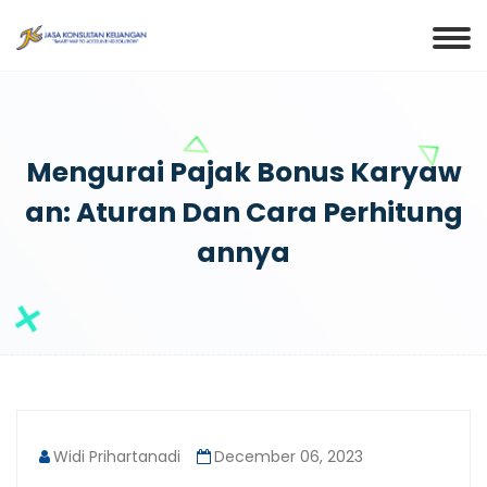
Mengurai Pajak Bonus Karyaw
An: Aturan Dan Cara Perhitung
Annya
Widi Prihartanadi
December 06, 2023