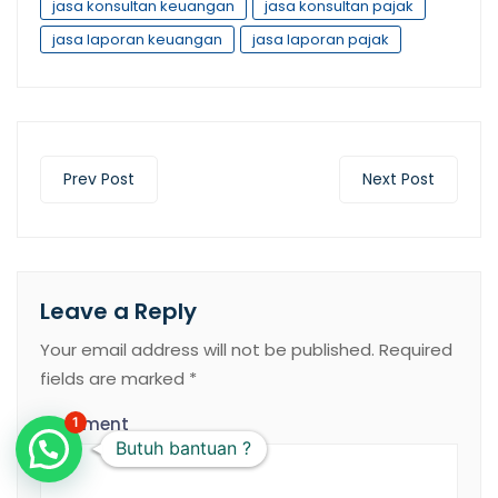
jasa konsultan keuangan
jasa konsultan pajak
jasa laporan keuangan
jasa laporan pajak
Prev Post
Next Post
Leave a Reply
Your email address will not be published.
Required
fields are marked
*
Comment
1
Butuh bantuan ?