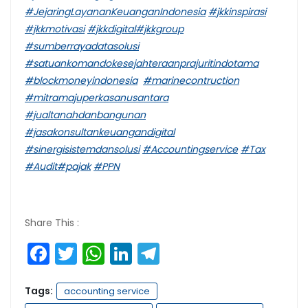
#JejaringLayananKeuanganIndonesia
#jkkinspirasi
#jkkmotivasi
#jkkdigital
#jkkgroup
#sumberrayadatasolusi
#satuankomandokesejahteraanprajuritindotama
#blockmoneyindonesia
#marinecontruction
#mitramajuperkasanusantara
#jualtanahdanbangunan
#jasakonsultankeuangandigital
#sinergisistemdansolusi
#Accountingservice
#Tax
#Audit
#pajak
#PPN
Share This :
Facebook
Twitter
WhatsApp
LinkedIn
Telegram
Tags:
accounting service