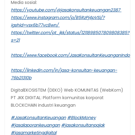
Media sosial:
https://youtube.com/@jasakonsultankeuangan2387
https://www.instagram.com/p/B5RzPj4pVSi/?
igshid=vsx6b77vc8wn/
https://twitter.com/pt_jkk/status/1211898507809808385?
s=21
https://www.facebook.com/JasaKonsultanKeuanganIndone
https://linkedin.com/in/jasa-konsultan-keuangan-
76b21310b
DigitalEKOSISTEM (DEKO) Web KOMUNITAS (WebKom)
PT JKK DIGITAL: Platform komunitas korporat
BLOCKCHAIN industri keuangan
#JasaKonsultanKeuangan
#BlockMoney
#jasalaporankeuangan
#jasakonsultanpajak
#jasamarketingdigital