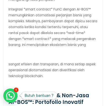
Integrasi *smart contract* FunC dengan AI-BOS™
memungkinkan otomatisasi perjanjian bisnis yang
kompleks. Misalnya, pembayaran dapat dipicu secara
otomatis ketika kondisi tertentu terpenuhi, atau
rantai pasok dapat dikelola secara *real-time*
dengan *smart contract* yang melacak pergerakan
barang. Ini menciptakan ekosistem bisnis yang
sangat efisien dan transparan, di mana setiap aspek
operasional diotomatisasi dan diverifikasi oleh
teknologi blockchain.
1
2.5. Produk Jasa & Non-Jasa
Butuh bantuan ?
AI-BOS™: Portofolio Inovatif