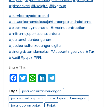
#jkkmotivasi
#jkkdigital
#jkkgroup
#sumberrayadatasolusi
#satuankomandokesejahteraanprajuritindotama
#blockmoneyindonesia
#marinecontruction
#mitramajuperkasanusantara
#jualtanahdanbangunan
#jasakonsultankeuangandigital
#sinergisistemdansolusi
#Accountingservice
#Tax
#Audit
#pajak
#PPN
Share This :
Facebook
Twitter
WhatsApp
LinkedIn
Telegram
Tags:
jasa konsultan keuangan
jasa konsultan pajak
jasa laporan keuangan
jasa laporan pajak
Pajak