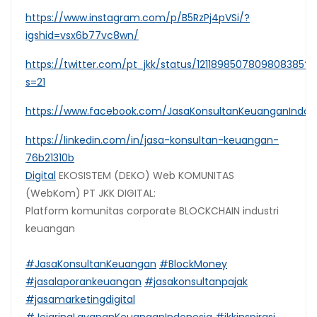
https://www.instagram.com/p/B5RzPj4pVSi/?
igshid=vsx6b77vc8wn/
https://twitter.com/pt_jkk/status/1211898507809808385?
s=21
https://www.facebook.com/JasaKonsultanKeuanganIndon
https://linkedin.com/in/jasa-konsultan-keuangan-
76b21310b
Digital
EKOSISTEM (DEKO) Web KOMUNITAS
(WebKom) PT JKK DIGITAL:
Platform komunitas corporate BLOCKCHAIN industri
keuangan
#JasaKonsultanKeuangan
#BlockMoney
#jasalaporankeuangan
#jasakonsultanpajak
#jasamarketingdigital
#JejaringLayananKeuanganIndonesia
#jkkinspirasi