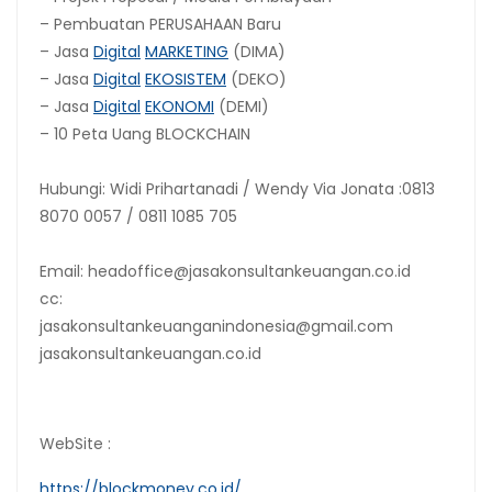
– Pembuatan PERUSAHAAN Baru
– Jasa
Digital
MARKETING
(DIMA)
– Jasa
Digital
EKOSISTEM
(DEKO)
– Jasa
Digital
EKONOMI
(DEMI)
– 10 Peta Uang BLOCKCHAIN
Hubungi: Widi Prihartanadi / Wendy Via Jonata :0813
8070 0057 / 0811 1085 705
Email: headoffice@jasakonsultankeuangan.co.id
cc:
jasakonsultankeuanganindonesia@gmail.com
jasakonsultankeuangan.co.id
WebSite :
https://blockmoney.co.id/