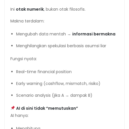
Ini
otak numerik
, bukan otak filosofis.
Makna terdalam:
Mengubah data mentah →
informasi bermakna
Menghilangkan spekulasi berbasis asumsi liar
Fungsi nyata:
Real-time financial position
Early warning (cashflow, mismatch, risiko)
Scenario analysis (jika A → dampak B)
AI di sini tidak “memutuskan”
AI hanya:
Menghitung