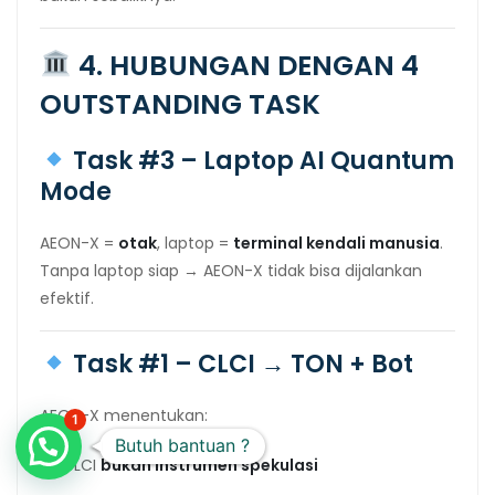
4. HUBUNGAN DENGAN 4
OUTSTANDING TASK
Task #3 – Laptop AI Quantum
Mode
AEON-X =
otak
, laptop =
terminal kendali manusia
.
Tanpa laptop siap → AEON-X tidak bisa dijalankan
efektif.
Task #1 – CLCI → TON + Bot
AEON-X menentukan:
1
Butuh bantuan ?
CLCI
bukan instrumen spekulasi