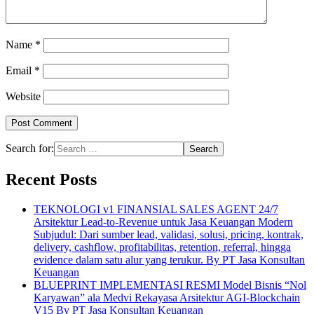
Name
*
Email
*
Website
Search for:
Recent Posts
TEKNOLOGI v1 FINANSIAL SALES AGENT 24/7
Arsitektur Lead-to-Revenue untuk Jasa Keuangan Modern
Subjudul: Dari sumber lead, validasi, solusi, pricing, kontrak,
delivery, cashflow, profitabilitas, retention, referral, hingga
evidence dalam satu alur yang terukur. By PT Jasa Konsultan
Keuangan
BLUEPRINT IMPLEMENTASI RESMI Model Bisnis “Nol
Karyawan” ala Medvi Rekayasa Arsitektur AGI-Blockchain
V15 By PT Jasa Konsultan Keuangan