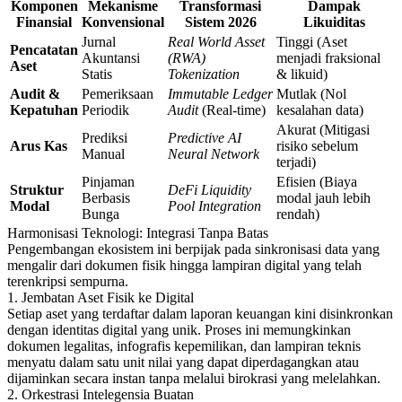
Komponen
Mekanisme
Transformasi
Dampak
Finansial
Konvensional
Sistem 2026
Likuiditas
Jurnal
Real World Asset
Tinggi (Aset
Pencatatan
Akuntansi
(RWA)
menjadi fraksional
Aset
Statis
Tokenization
& likuid)
Audit &
Pemeriksaan
Immutable Ledger
Mutlak (Nol
Kepatuhan
Periodik
Audit
(Real-time)
kesalahan data)
Akurat (Mitigasi
Prediksi
Predictive AI
Arus Kas
risiko sebelum
Manual
Neural Network
terjadi)
Pinjaman
Efisien (Biaya
Struktur
DeFi Liquidity
Berbasis
modal jauh lebih
Modal
Pool Integration
Bunga
rendah)
Harmonisasi Teknologi: Integrasi Tanpa Batas
Pengembangan ekosistem ini berpijak pada sinkronisasi data yang
mengalir dari dokumen fisik hingga lampiran digital yang telah
terenkripsi sempurna.
1. Jembatan Aset Fisik ke Digital
Setiap aset yang terdaftar dalam laporan keuangan kini disinkronkan
dengan identitas digital yang unik. Proses ini memungkinkan
dokumen legalitas, infografis kepemilikan, dan lampiran teknis
menyatu dalam satu unit nilai yang dapat diperdagangkan atau
dijaminkan secara instan tanpa melalui birokrasi yang melelahkan.
2. Orkestrasi Intelegensia Buatan