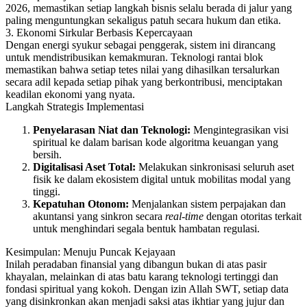
2026, memastikan setiap langkah bisnis selalu berada di jalur yang
paling menguntungkan sekaligus patuh secara hukum dan etika.
3. Ekonomi Sirkular Berbasis Kepercayaan
Dengan energi syukur sebagai penggerak, sistem ini dirancang
untuk mendistribusikan kemakmuran. Teknologi rantai blok
memastikan bahwa setiap tetes nilai yang dihasilkan tersalurkan
secara adil kepada setiap pihak yang berkontribusi, menciptakan
keadilan ekonomi yang nyata.
Langkah Strategis Implementasi
Penyelarasan Niat dan Teknologi:
Mengintegrasikan visi
spiritual ke dalam barisan kode algoritma keuangan yang
bersih.
Digitalisasi Aset Total:
Melakukan sinkronisasi seluruh aset
fisik ke dalam ekosistem digital untuk mobilitas modal yang
tinggi.
Kepatuhan Otonom:
Menjalankan sistem perpajakan dan
akuntansi yang sinkron secara
real-time
dengan otoritas terkait
untuk menghindari segala bentuk hambatan regulasi.
Kesimpulan: Menuju Puncak Kejayaan
Inilah peradaban finansial yang dibangun bukan di atas pasir
khayalan, melainkan di atas batu karang teknologi tertinggi dan
fondasi spiritual yang kokoh. Dengan izin Allah SWT, setiap data
yang disinkronkan akan menjadi saksi atas ikhtiar yang jujur dan