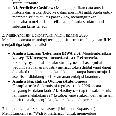
secara
real-time
.
AI-Predictive Cashflow:
Mengintegrasikan data arus kas
historis dari artikel JKK ke dalam mesin AI milik Anda untuk
memprediksi volatilitas pasar 2026, memungkinkan
perusahaan melakukan “self-healing” pada struktur modal
sebelum krisis terjadi.
2. Multi-Analisis: Dekonstruksi Nilai Finansial 2026
Melalui kacamata teknologi tertinggi, kita membedah layanan JKK
menjadi tiga lapisan analisis:
Analisis Lapisan Tokenisasi (RWA 2.0):
Mengembangkan
konsep JKK mengenai monetisasi aset. Rekomendasi
teknologinya adalah melakukan fragmentasi aset (misal:
gedung atau lahan industri) menjadi token digital yang dapat
di-staked untuk mendapatkan likuiditas tanpa harus menjual
aset fisik, didukung oleh keamanan enkripsi kuantum.
Analisis Kepatuhan Otonom (Autonomous
Compliance):
Sinkronisasi regulasi pajak 2026 secara
langsung ke dalam kode AI. Hasilnya, setiap transaksi bisnis
langsung melakukan
self-taxation
yang sinkron dengan sistem
otoritas pajak, menghilangkan risiko denda secara total.
3. Pengembangan Seluas-luasnya (Unlimited Expansion)
Menggunakan visi “Widi Prihartanadi” untuk memperluas