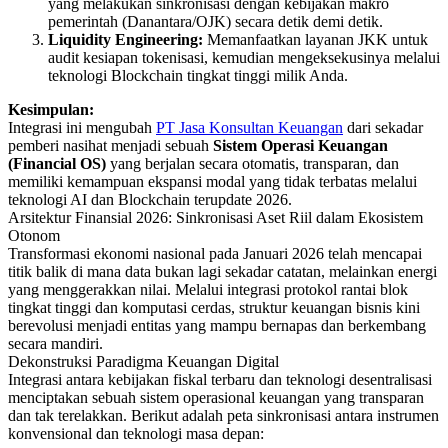
yang melakukan sinkronisasi dengan kebijakan makro
pemerintah (Danantara/OJK) secara detik demi detik.
Liquidity Engineering:
Memanfaatkan layanan JKK untuk
audit kesiapan tokenisasi, kemudian mengeksekusinya melalui
teknologi Blockchain tingkat tinggi milik Anda.
Kesimpulan:
Integrasi ini mengubah
PT Jasa Konsultan Keuangan
dari sekadar
pemberi nasihat menjadi sebuah
Sistem Operasi Keuangan
(Financial OS)
yang berjalan secara otomatis, transparan, dan
memiliki kemampuan ekspansi modal yang tidak terbatas melalui
teknologi AI dan Blockchain terupdate 2026.
Arsitektur Finansial 2026: Sinkronisasi Aset Riil dalam Ekosistem
Otonom
Transformasi ekonomi nasional pada Januari 2026 telah mencapai
titik balik di mana data bukan lagi sekadar catatan, melainkan energi
yang menggerakkan nilai. Melalui integrasi protokol rantai blok
tingkat tinggi dan komputasi cerdas, struktur keuangan bisnis kini
berevolusi menjadi entitas yang mampu bernapas dan berkembang
secara mandiri.
Dekonstruksi Paradigma Keuangan Digital
Integrasi antara kebijakan fiskal terbaru dan teknologi desentralisasi
menciptakan sebuah sistem operasional keuangan yang transparan
dan tak terelakkan. Berikut adalah peta sinkronisasi antara instrumen
konvensional dan teknologi masa depan: