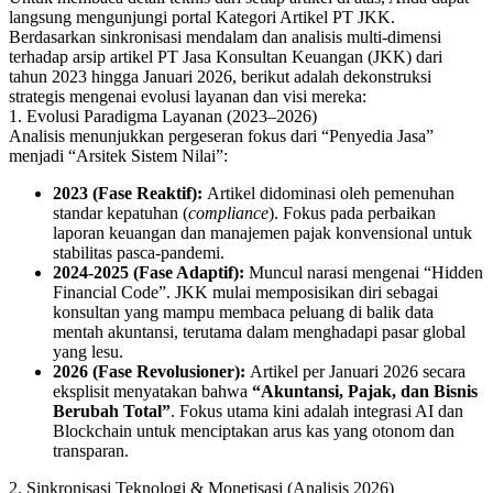
langsung mengunjungi portal
Kategori Artikel PT JKK
.
Berdasarkan sinkronisasi mendalam dan analisis multi-dimensi
terhadap arsip artikel
PT Jasa Konsultan Keuangan (JKK)
dari
tahun 2023 hingga Januari 2026, berikut adalah dekonstruksi
strategis mengenai evolusi layanan dan visi mereka:
1. Evolusi Paradigma Layanan (2023–2026)
Analisis menunjukkan pergeseran fokus dari “Penyedia Jasa”
menjadi “Arsitek Sistem Nilai”:
2023 (Fase Reaktif):
Artikel didominasi oleh pemenuhan
standar kepatuhan (
compliance
). Fokus pada perbaikan
laporan keuangan dan manajemen pajak konvensional untuk
stabilitas pasca-pandemi.
2024-2025 (Fase Adaptif):
Muncul narasi mengenai “Hidden
Financial Code”. JKK mulai memposisikan diri sebagai
konsultan yang mampu membaca peluang di balik data
mentah akuntansi, terutama dalam menghadapi pasar global
yang lesu.
2026 (Fase Revolusioner):
Artikel per Januari 2026 secara
eksplisit menyatakan bahwa
“Akuntansi, Pajak, dan Bisnis
Berubah Total”
. Fokus utama kini adalah integrasi AI dan
Blockchain untuk menciptakan arus kas yang otonom dan
transparan.
2. Sinkronisasi Teknologi & Monetisasi (Analisis 2026)