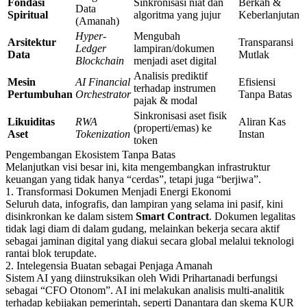
Fondasi
Sinkronisasi niat dan
Berkah &
Data
Spiritual
algoritma yang jujur
Keberlanjutan
(Amanah)
Hyper-
Mengubah
Arsitektur
Transparansi
Ledger
lampiran/dokumen
Data
Mutlak
Blockchain
menjadi aset digital
Analisis prediktif
Mesin
AI Financial
Efisiensi
terhadap instrumen
Pertumbuhan
Orchestrator
Tanpa Batas
pajak & modal
Sinkronisasi aset fisik
Likuiditas
RWA
Aliran Kas
(properti/emas) ke
Aset
Tokenization
Instan
token
Pengembangan Ekosistem Tanpa Batas
Melanjutkan visi besar ini, kita mengembangkan infrastruktur
keuangan yang tidak hanya “cerdas”, tetapi juga “berjiwa”.
1. Transformasi Dokumen Menjadi Energi Ekonomi
Seluruh data, infografis, dan lampiran yang selama ini pasif, kini
disinkronkan ke dalam sistem
Smart Contract
. Dokumen legalitas
tidak lagi diam di dalam gudang, melainkan bekerja secara aktif
sebagai jaminan digital yang diakui secara global melalui teknologi
rantai blok terupdate.
2. Intelegensia Buatan sebagai Penjaga Amanah
Sistem AI yang diinstruksikan oleh Widi Prihartanadi berfungsi
sebagai “CFO Otonom”. AI ini melakukan analisis multi-analitik
terhadap kebijakan pemerintah, seperti Danantara dan skema KUR