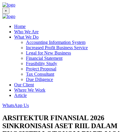
×
Home
Who We Are
What We Do
Accounting Information System
Increased Profit Business Service
Legal for New Business
Financial Statement
Feasibility Study
Project Proposal
Tax Consultant
Due Diligence
Our Client
Where We Work
Article
WhatsApp Us
ARSITEKTUR FINANSIAL 2026
SINKRONISASI ASET RIIL DALAM