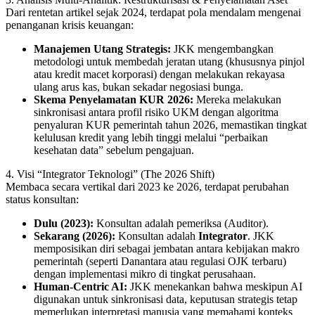
Dari rentetan artikel sejak 2024, terdapat pola mendalam mengenai
penanganan krisis keuangan:
Manajemen Utang Strategis:
JKK mengembangkan
metodologi untuk membedah jeratan utang (khususnya pinjol
atau kredit macet korporasi) dengan melakukan rekayasa
ulang arus kas, bukan sekadar negosiasi bunga.
Skema Penyelamatan KUR 2026:
Mereka melakukan
sinkronisasi antara profil risiko UKM dengan algoritma
penyaluran KUR pemerintah tahun 2026, memastikan tingkat
kelulusan kredit yang lebih tinggi melalui “perbaikan
kesehatan data” sebelum pengajuan.
4. Visi “Integrator Teknologi” (The 2026 Shift)
Membaca secara vertikal dari 2023 ke 2026, terdapat perubahan
status konsultan:
Dulu (2023):
Konsultan adalah pemeriksa (Auditor).
Sekarang (2026):
Konsultan adalah
Integrator
. JKK
memposisikan diri sebagai jembatan antara kebijakan makro
pemerintah (seperti Danantara atau regulasi OJK terbaru)
dengan implementasi mikro di tingkat perusahaan.
Human-Centric AI:
JKK menekankan bahwa meskipun AI
digunakan untuk sinkronisasi data, keputusan strategis tetap
memerlukan interpretasi manusia yang memahami konteks