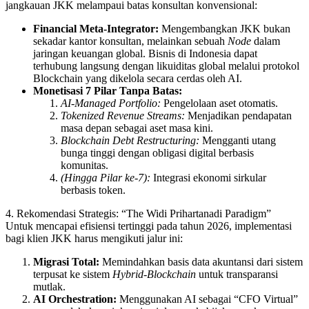
jangkauan JKK melampaui batas konsultan konvensional:
Financial Meta-Integrator:
Mengembangkan JKK bukan
sekadar kantor konsultan, melainkan sebuah
Node
dalam
jaringan keuangan global. Bisnis di Indonesia dapat
terhubung langsung dengan likuiditas global melalui protokol
Blockchain yang dikelola secara cerdas oleh AI.
Monetisasi 7 Pilar Tanpa Batas:
AI-Managed Portfolio:
Pengelolaan aset otomatis.
Tokenized Revenue Streams:
Menjadikan pendapatan
masa depan sebagai aset masa kini.
Blockchain Debt Restructuring:
Mengganti utang
bunga tinggi dengan obligasi digital berbasis
komunitas.
(Hingga Pilar ke-7):
Integrasi ekonomi sirkular
berbasis token.
4. Rekomendasi Strategis: “The Widi Prihartanadi Paradigm”
Untuk mencapai efisiensi tertinggi pada tahun 2026, implementasi
bagi klien JKK harus mengikuti jalur ini:
Migrasi Total:
Memindahkan basis data akuntansi dari sistem
terpusat ke sistem
Hybrid-Blockchain
untuk transparansi
mutlak.
AI Orchestration:
Menggunakan AI sebagai “CFO Virtual”