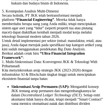
hukum dan budaya bisnis di Indonesia.
5. Kesimpulan Analisis Multi-Dimensi
Secara holistik, PT JKK telah bertransformasi menjadi
platform
“Financial Engineering”
. Mereka tidak hanya
memberitahu berapa uang yang Anda miliki, tetapi menciptakan
sistem agar aset yang “tidur” (seperti properti tua atau piutang
macet) dapat diaktifkan kembali menjadi modal kerja melalui
teknologi finansial modern tahun 2026.
Untuk detail implementasi per sektor (misal: manufaktur, retail, atau
jasa), Anda dapat merujuk pada spesifikasi tiap
kategori artikel
yang
kini sudah menggunakan pendekatan
Big Data Analysis
.
Berikut adalah cetak biru
“Ultra-Financial Integration
Framework”
:
1. Multi-Sinkronisasi Data: Konvergensi JKK & Teknologi Widi
Prihartanadi
Kita menyinkronkan arsip strategis JKK (2023-2026) dengan
infrastruktur AI & Blockchain tingkat tinggi untuk menciptakan
ekosistem finansial tanpa batas:
Sinkronisasi Arsip Permanen (SAP):
Mengambil konsep
JKK tentang arsip permanen dan mengembangkannya ke
dalam
Decentralized Ledger Technology (DLT)
. Setiap entri
akuntansi tidak hanya dicatat, tetapi menjadi “Smart Contract”
yang memicu otomatisasi pajak dan distribusi dividen