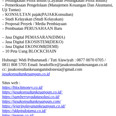
– Peningkatan Profit Bisnis (Layanan Peningkatan Profit Bisnis)
– Pemeriksaan Pengelolaan (Manajemen Keuangan Dan Akuntansi,
Uji Tuntas)
– KONSULTAN pajak(PAJAKKonsultan)
– Studi Kelayakan (Studi Kelayakan)
– Proposal Proyek / Media Pembiayaan
– Pembuatan PERUSAHAAN Baru
– Jasa Digital PEMASARAN(DIMA)
– Jasa Digital EKOSISTEM(DEKO)
– Jasa Digital EKONOMI(DEMI)
– 10 Peta Uang BLOCKCHAIN
Hubungi: Widi Prihartanadi / Tuti Alawiyah : 0877 0070 0705 /
0811 808 5705 Email: headoffice@jasakonsultankeuangan.co.id
cc: jasakonsultankeuanganindonesia@gmail.com
jasakonsultankeuangan.co.id
Situs web :
https://blockmoney.co.id/
https://jasakonsultankeuangan.co.id/
https://sumberrayadatasolusi.co.id/
https://jasakonsultankeuangan.com/
https://jejaringlayanankeuangan.co.id/
https://skkpindotama.co.id/
https://mmpn.co.id/