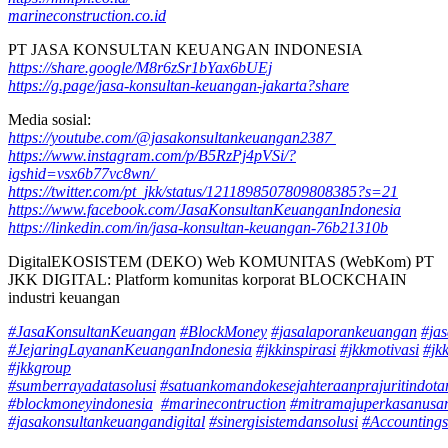
marineconstruction.co.id
PT JASA KONSULTAN KEUANGAN INDONESIA
https://share.google/M8r6zSr1bYax6bUEj
https://g.page/jasa-konsultan-keuangan-jakarta?share
Media sosial:
https://youtube.com/@jasakonsultankeuangan2387
https://www.instagram.com/p/B5RzPj4pVSi/?
igshid=vsx6b77vc8wn/
https://twitter.com/pt_jkk/status/1211898507809808385?s=21
https://www.facebook.com/JasaKonsultanKeuanganIndonesia
https://linkedin.com/in/jasa-konsultan-keuangan-76b21310b
DigitalEKOSISTEM (DEKO) Web KOMUNITAS (WebKom) PT
JKK DIGITAL: Platform komunitas korporat BLOCKCHAIN
industri keuangan
#JasaKonsultanKeuangan
#BlockMoney
#jasalaporankeuangan
#ja
#JejaringLayananKeuanganIndonesia
#jkkinspirasi
#jkkmotivasi
#jkk
#jkkgroup
#sumberrayadatasolusi
#satuankomandokesejahteraanprajuritindot
#blockmoneyindonesia
#marinecontruction
#mitramajuperkasanusa
#jasakonsultankeuangandigital
#sinergisistemdansolusi
#Accountings