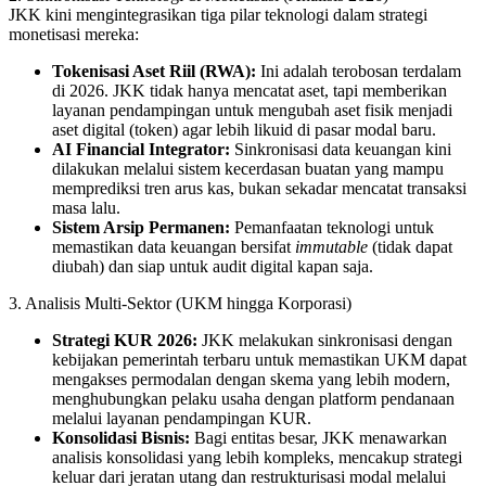
JKK kini mengintegrasikan tiga pilar teknologi dalam strategi
monetisasi mereka:
Tokenisasi Aset Riil (RWA):
Ini adalah terobosan terdalam
di 2026. JKK tidak hanya mencatat aset, tapi memberikan
layanan pendampingan untuk mengubah aset fisik menjadi
aset digital (token) agar lebih likuid di pasar modal baru.
AI Financial Integrator:
Sinkronisasi data keuangan kini
dilakukan melalui sistem kecerdasan buatan yang mampu
memprediksi tren arus kas, bukan sekadar mencatat transaksi
masa lalu.
Sistem Arsip Permanen:
Pemanfaatan teknologi untuk
memastikan data keuangan bersifat
immutable
(tidak dapat
diubah) dan siap untuk audit digital kapan saja.
3. Analisis Multi-Sektor (UKM hingga Korporasi)
Strategi KUR 2026:
JKK melakukan sinkronisasi dengan
kebijakan pemerintah terbaru untuk memastikan UKM dapat
mengakses permodalan dengan skema yang lebih modern,
menghubungkan pelaku usaha dengan platform pendanaan
melalui layanan pendampingan KUR.
Konsolidasi Bisnis:
Bagi entitas besar, JKK menawarkan
analisis konsolidasi yang lebih kompleks, mencakup strategi
keluar dari jeratan utang dan restrukturisasi modal melalui