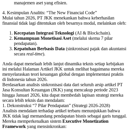
manajemen aset yang efisien.
4. Kesimpulan Analitis: “The New Financial Code”
Mulai tahun 2026, PT JKK menekankan bahwa keberhasilan
finansial tidak lagi ditentukan oleh besarnya modal, melainkan oleh:
Kecepatan Integrasi Teknologi
(AI & Blockchain).
Kemampuan Monetisasi Aset
(melalui skema 7 pilar
pendapatan).
Kepatuhan Berbasis Data
(sinkronisasi pajak dan akuntansi
secara
real-time
).
Anda dapat menelaah lebih lanjut dinamika teknis setiap kebijakan
ini melalui
Halaman Artikel JKK
untuk melihat bagaimana mereka
menyelaraskan teori keuangan global dengan implementasi praktis
di Indonesia tahun 2026.
Berdasarkan analisis sinkronisasi data dari seluruh arsip artikel
PT
Jasa Konsultan Keuangan (JKK)
yang mencakup periode 2023
hingga Januari 2026, kita dapat membedah lapisan strategi mereka
secara lebih teknis dan mendalam:
1. Dekonstruksi “7 Pilar Pendapatan” (Strategi 2026-2028)
Analisis mendalam terhadap artikel terbaru menunjukkan bahwa
JKK tidak lagi memandang pendapatan bisnis sebagai garis tunggal.
Mereka memperkenalkan sistem
Executive Monetization
Framework
yang mensinkronkan: