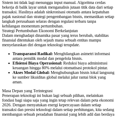
Sistem ini tidak lagi menunggu input manual. Algoritma cerdas
bekerja di balik layar untuk menganalisis jutaan titik data dari setiap
transaksi. Hasilnya adalah sinkronisasi otomatis antara kepatuhan
pajak nasional dan strategi pengembangan bisnis, memastikan setiap
langkah perusahaan selaras dengan regulasi terbaru tanpa
kehilangan momentum pertumbuhan.
Strategi Pertumbuhan Ekonomi Berkelanjutan
Dalam menghadapi dinamika pasar yang terus berubah, stabilitas
finansial ditentukan oleh sejauh mana sebuah entitas mampu
menyelaraskan diri dengan teknologi terupdate.
Transparansi Radikal:
Menghilangkan asimetri informasi
antara pemilik modal dan pengelola bisnis.
Efisiensi Biaya Operasional:
Reduksi biaya administrasi
keuangan hingga 80% melalui otomatisasi protokol pintar.
Akses Modal Global:
Menghubungkan bisnis lokal langsung
ke sumber likuiditas global melalui jalur rantai blok yang
aman.
Masa Depan yang Terintegrasi
Penerapan teknologi ini bukan lagi sebuah pilihan, melainkan
fondasi bagi siapa saja yang ingin tetap relevan dalam peta ekonomi
2026. Dengan menyatukan energi kepercayaan dalam setiap
transaksi dan presisi teknologi dalam setiap perhitungan, kita sedang
membangun sebuah peradaban finansial yang lebih adil dan berdaya