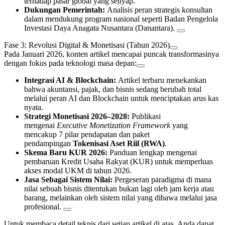
terhadap pasar global yang senyap.
Dukungan Pemerintah:
Analisis peran strategis konsultan
dalam mendukung program nasional seperti Badan Pengelola
Investasi Daya Anagata Nusantara (Danantara).
Fase 3: Revolusi Digital & Monetisasi (Tahun 2026)
Pada Januari 2026, konten artikel mencapai puncak transformasinya
dengan fokus pada teknologi masa depan:
Integrasi AI & Blockchain:
Artikel terbaru menekankan
bahwa akuntansi, pajak, dan bisnis sedang berubah total
melalui peran AI dan Blockchain untuk menciptakan arus kas
nyata.
Strategi Monetisasi 2026–2028:
Publikasi
mengenai
Executive Monetization Framework
yang
mencakup 7 pilar pendapatan dan paket
pendampingan
Tokenisasi Aset Riil (RWA)
.
Skema Baru KUR 2026:
Panduan lengkap mengenai
pembaruan Kredit Usaha Rakyat (KUR) untuk memperluas
akses modal UKM di tahun 2026.
Jasa Sebagai Sistem Nilai:
Pergeseran paradigma di mana
nilai sebuah bisnis ditentukan bukan lagi oleh jam kerja atau
barang, melainkan oleh sistem nilai yang dibawa melalui jasa
profesional.
Untuk membaca detail teknis dari setiap artikel di atas, Anda dapat