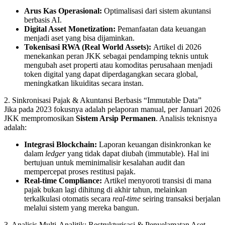
Arus Kas Operasional:
Optimalisasi dari sistem akuntansi
berbasis AI.
Digital Asset Monetization:
Pemanfaatan data keuangan
menjadi aset yang bisa dijaminkan.
Tokenisasi RWA (Real World Assets):
Artikel di 2026
menekankan peran JKK sebagai pendamping teknis untuk
mengubah aset properti atau komoditas perusahaan menjadi
token digital yang dapat diperdagangkan secara global,
meningkatkan likuiditas secara instan.
2. Sinkronisasi Pajak & Akuntansi Berbasis “Immutable Data”
Jika pada 2023 fokusnya adalah pelaporan manual, per Januari 2026
JKK mempromosikan
Sistem Arsip Permanen
. Analisis teknisnya
adalah:
Integrasi Blockchain:
Laporan keuangan disinkronkan ke
dalam
ledger
yang tidak dapat diubah (immutable). Hal ini
bertujuan untuk meminimalisir kesalahan audit dan
mempercepat proses restitusi pajak.
Real-time Compliance:
Artikel menyoroti transisi di mana
pajak bukan lagi dihitung di akhir tahun, melainkan
terkalkulasi otomatis secara
real-time
seiring transaksi berjalan
melalui sistem yang mereka bangun.
3. Analisis Multi-Analitik: Restrukturisasi & Penyelamatan Aset