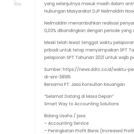
yang selanjutnya masuk masih dalam antre
Hubungan Masyarakat DJP Neilmaldrin Noor
Neilmaldrin menambahkan realisasi penya
0,03% dibandingkan dengan periode yang 
Meski telah lewat tenggat waktu pelaporan
pribadi untuk tetap menyampaikan SPT Ta
pelaporan SPT Tahunan 2021 untuk wajib paj
Sumber: https://news.ddtc.co.id/waktu-
di-sini-38195
Bersama PT. Jasa Konsultan Keuangan
“Selamat Datang di Masa Depan”
Smart Way to Accounting Solutions
Bidang Usaha / jasa:
– Accounting Service
– Peningkatan Profit Bisnis (Increased Profi