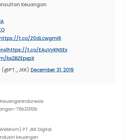
Konsultan Keuangan
MA
KO
https://t.co/Z0dLcwgmI6
nx1
https://t.co/EAuVyKNSEx
com/bx2BZEpxpX
n (@PT_JKK)
December 31, 2019
nKeuanganIndonesia
uangan-76b21310b
WebKom) PT JKK Digital:
industri keuangan