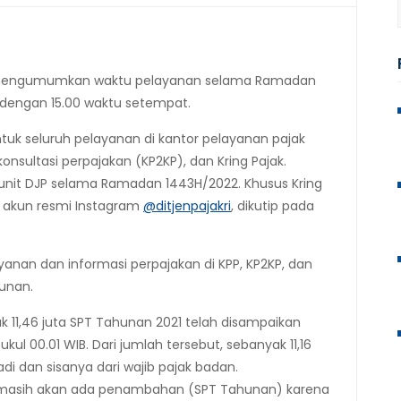
) mengumumkan waktu pelayanan selama Ramadan
 dengan 15.00 waktu setempat.
tuk seluruh pelayanan di kantor pelayanan pajak
onsultasi perpajakan (KP2KP), dan Kring Pajak.
 unit DJP selama Ramadan 1443H/2022. Khusus Kring
m akun resmi Instagram
@ditjenpajakri
, dikutip pada
anan dan informasi perpajakan di KPP, KP2KP, dan
hunan.
 11,46 juta SPT Tahunan 2021 telah disampaikan
ul 00.01 WIB. Dari jumlah tersebut, sebanyak 11,16
badi dan sisanya dari wajib pajak badan.
nya, masih akan ada penambahan (SPT Tahunan) karena