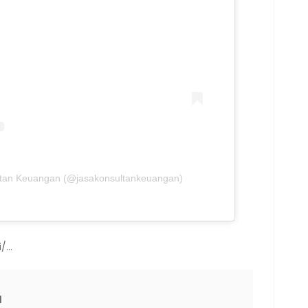
ultan Keuangan (@jasakonsultankeuangan)
i/…
N