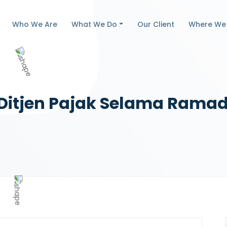
Who We Are
What We Do
Our Client
Where We
itjen Pajak Selama Ramadan