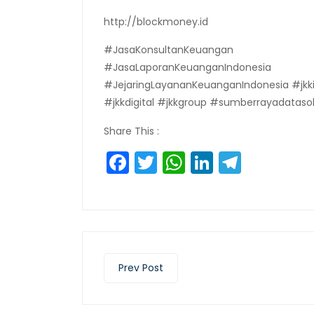
http://blockmoney.id
#JasaKonsultanKeuangan
#JasaLaporanKeuanganIndonesia
#JejaringLayananKeuanganIndonesia #jkkin
#jkkdigital #jkkgroup #sumberrayadatasol
Share This :
Facebook
Twitter
WhatsApp
LinkedIn
Teleg
Prev Post