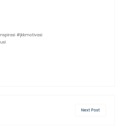
spirasi #jkkmotivasi
usi
ram
Next Post