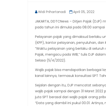
Widi Prihartanadi
April 05, 2022
JAKARTA, DDTCNews – Ditjen Pajak (DJP
pada tahun ini dimulai pada 08.00 sampai
Pelayanan pajak yang dimaksud berlaku un
(KPP), kantor pelayanan, penyuluhan, dan k
“Waktu pelayanan yang berlaku di seluruh
Pajak, mengacu pada WIB,” tulis DJP dala
Selasa (5/4/2022).
Wajib pajak bisa mendapatkan berbagai lay
kanal lainnya, termasuk konsultasi SPT Ta
Sejalan dengan itu, DJP mencatat sebanyak
wajib pajak sampai dengan 31 Maret 2022 puk
juta SPT berasal dari wajib pajak orang pri
“Data yang diambil ini pukul 00.01. Arti