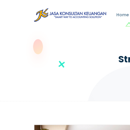
Home
St