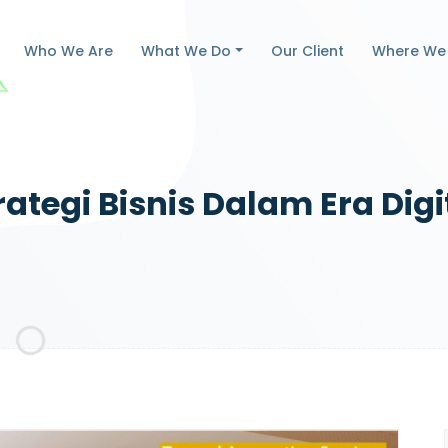
Who We Are
What We Do
Our Client
Where We
rategi Bisnis Dalam Era Digi