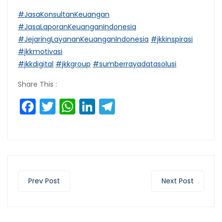
#JasaKonsultanKeuangan
#JasaLaporanKeuanganIndonesia
#JejaringLayananKeuanganIndonesia
#jkkinspirasi
#jkkmotivasi
#jkkdigital
#jkkgroup
#sumberrayadatasolusi
Share This :
Facebook
Twitter
WhatsApp
LinkedIn
Telegram
Prev Post
Next Post