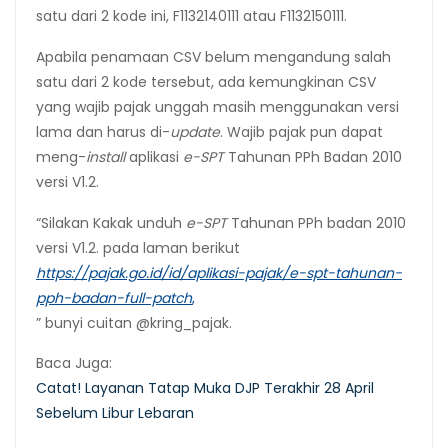
satu dari 2 kode ini, F1132140111 atau F1132150111.
Apabila penamaan CSV belum mengandung salah
satu dari 2 kode tersebut, ada kemungkinan CSV
yang wajib pajak unggah masih menggunakan versi
lama dan harus di-
update
. Wajib pajak pun dapat
meng-
install
aplikasi
e-SPT
Tahunan PPh Badan 2010
versi V1.2.
“Silakan Kakak unduh
e-SPT
Tahunan PPh badan 2010
versi V1.2. pada laman berikut
https://pajak.go.id/id/aplikasi-pajak/e-spt-tahunan-
pph-badan-full-patch
,
” bunyi cuitan @kring_pajak.
Baca Juga:
Catat! Layanan Tatap Muka DJP Terakhir 28 April
Sebelum Libur Lebaran