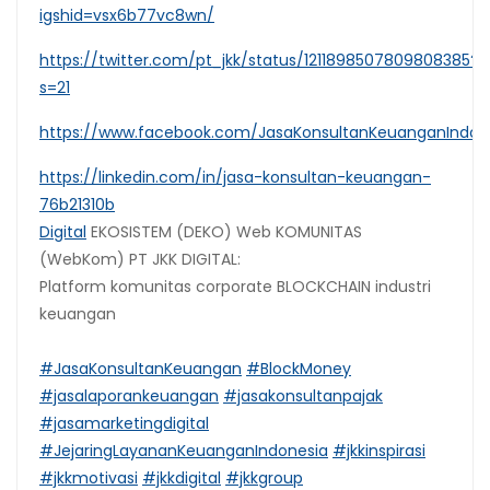
igshid=vsx6b77vc8wn/
https://twitter.com/pt_jkk/status/1211898507809808385?
s=21
https://www.facebook.com/JasaKonsultanKeuanganIndon
https://linkedin.com/in/jasa-konsultan-keuangan-
76b21310b
Digital
EKOSISTEM (DEKO) Web KOMUNITAS
(WebKom) PT JKK DIGITAL:
Platform komunitas corporate BLOCKCHAIN industri
keuangan
#JasaKonsultanKeuangan
#BlockMoney
#jasalaporankeuangan
#jasakonsultanpajak
#jasamarketingdigital
#JejaringLayananKeuanganIndonesia
#jkkinspirasi
#jkkmotivasi
#jkkdigital
#jkkgroup