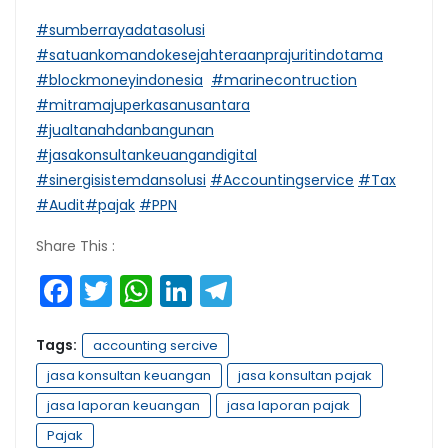
#sumberrayadatasolusi
#satuankomandokesejahteraanprajuritindotama
#blockmoneyindonesia
#marinecontruction
#mitramajuperkasanusantara
#jualtanahdanbangunan
#jasakonsultankeuangandigital
#sinergisistemdansolusi
#Accountingservice
#Tax
#Audit
#pajak
#PPN
Share This :
Facebook
Twitter
WhatsApp
LinkedIn
Telegram
Tags:
accounting sercive
jasa konsultan keuangan
jasa konsultan pajak
jasa laporan keuangan
jasa laporan pajak
Pajak