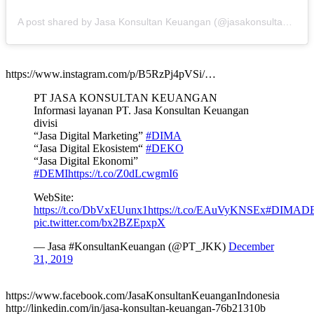
A post shared by Jasa Konsultan Keuangan (@jasakonsultankeuangan)
https://www.instagram.com/p/B5RzPj4pVSi/…
PT JASA KONSULTAN KEUANGAN
Informasi layanan PT. Jasa Konsultan Keuangan
divisi
“Jasa Digital Marketing”
#DIMA
“Jasa Digital Ekosistem“
#DEKO
“Jasa Digital Ekonomi”
#DEMI
https://t.co/Z0dLcwgmI6
WebSite:
https://t.co/DbVxEUunx1
https://t.co/EAuVyKNSEx
#DIMAD
pic.twitter.com/bx2BZEpxpX
— Jasa #KonsultanKeuangan (@PT_JKK)
December
31, 2019
https://www.facebook.com/JasaKonsultanKeuanganIndonesia
http://linkedin.com/in/jasa-konsultan-keuangan-76b21310b