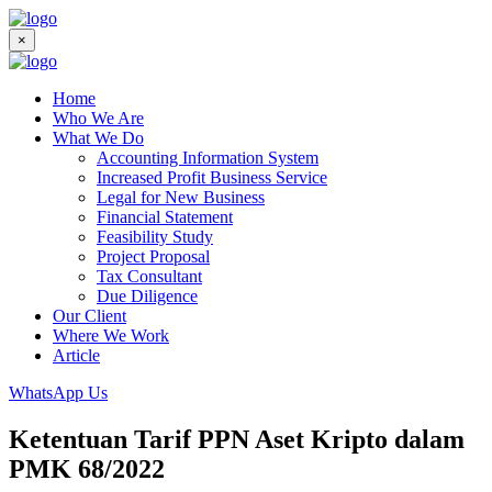
×
Home
Who We Are
What We Do
Accounting Information System
Increased Profit Business Service
Legal for New Business
Financial Statement
Feasibility Study
Project Proposal
Tax Consultant
Due Diligence
Our Client
Where We Work
Article
WhatsApp Us
Ketentuan Tarif PPN Aset Kripto dalam
PMK 68/2022