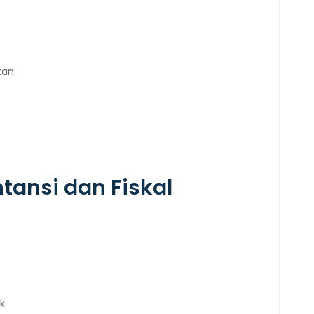
an:
ntansi dan Fiskal
k