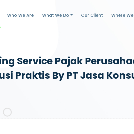
Who We Are
What We Do
Our Client
Where We
g Service Pajak Perusahaa
usi Praktis By PT Jasa Kon