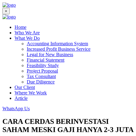
×
Home
Who We Are
What We Do
Accounting Information System
Increased Profit Business Service
Legal for New Business
Financial Statement
Feasibility Study
Project Proposal
Tax Consultant
Due Diligence
Our Client
Where We Work
Article
WhatsApp Us
CARA CERDAS BERINVESTASI
SAHAM MESKI GAJI HANYA 2-3 JUTA