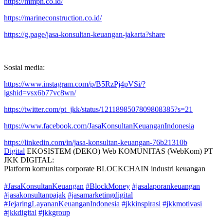
https://mmpn.co.id/
https://marineconstruction.co.id/
https://g.page/jasa-konsultan-keuangan-jakarta?share
Sosial media:
https://www.instagram.com/p/B5RzPj4pVSi/?
igshid=vsx6b77vc8wn/
https://twitter.com/pt_jkk/status/1211898507809808385?s=21
https://www.facebook.com/JasaKonsultanKeuanganIndonesia
https://linkedin.com/in/jasa-konsultan-keuangan-76b21310b
Digital
EKOSISTEM (DEKO) Web KOMUNITAS (WebKom) PT
JKK DIGITAL:
Platform komunitas corporate BLOCKCHAIN industri keuangan
#JasaKonsultanKeuangan
#BlockMoney
#jasalaporankeuangan
#jasakonsultanpajak
#jasamarketingdigital
#JejaringLayananKeuanganIndonesia
#jkkinspirasi
#jkkmotivasi
#jkkdigital
#jkkgroup