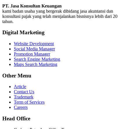
PT. Jasa Konsultan Keuangan
kami badan usaha yang bergerak dibidang jasa akuntansi dan
konsultasi pajak yang telah menjalankan bisnisnya lebih dari 20
tahun.
Digital Marketing
Website Development
Social Media Manager
Promotion Manager
Search Engine Marketing
Maps Search Marketing
Other Menu
Article
Contact Us
Trademark
Term of Services
Careers
Head Office