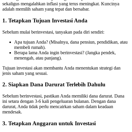
sekaligus mengalahkan inflasi yang terus meningkat. Kuncinya
adalah memilih saham yang tepat dan bersabar.
1.
Tetapkan Tujuan Investasi Anda
Sebelum mulai berinvestasi, tanyakan pada diri sendiri:
Apa tujuan Anda? (Misalnya, dana pensiun, pendidikan, atau
membeli rumah).
Berapa lama Anda ingin berinvestasi? (Jangka pendek,
menengah, atau panjang).
Tujuan investasi akan membantu Anda menentukan strategi dan
jenis saham yang sesuai.
2.
Siapkan Dana Darurat Terlebih Dahulu
Sebelum berinvestasi, pastikan Anda memiliki dana darurat. Dana
ini setara dengan 3-6 kali pengeluaran bulanan. Dengan dana
darurat, Anda tidak perlu mencairkan saham dalam keadaan
mendesak.
3.
Tetapkan Anggaran untuk Investasi