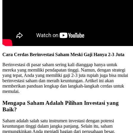
Cara Cerdas Berinvestasi Saham Meski Gaji Hanya 2-3 Juta
Berinvestasi di pasar saham sering kali dianggap hanya untuk
mereka yang memiliki pendapatan tinggi. Namun, dengan strategi
yang tepat, Anda yang memiliki gaji 2-3 juta rupiah juga bisa mulai
berinvestasi saham dan meraih keuntungan. Artikel ini akan
memberikan panduan lengkap dan langkah-langkah cerdas untuk
memulai.
Mengapa Saham Adalah Pilihan Investasi yang
Baik?
Saham adalah salah satu instrumen investasi dengan potensi
keuntungan tinggi dalam jangka panjang. Selain itu, saham
memungkinkan Anda menjadi bagian dari perusahaan besar,