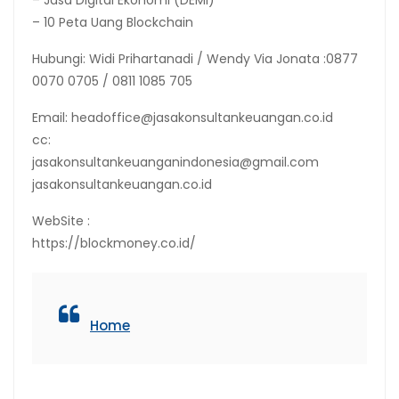
– Jasa Digital Ekonomi (DEMI)
– 10 Peta Uang Blockchain
Hubungi: Widi Prihartanadi / Wendy Via Jonata :0877
0070 0705 / 0811 1085 705
Email: headoffice@jasakonsultankeuangan.co.id
cc:
jasakonsultankeuanganindonesia@gmail.com
jasakonsultankeuangan.co.id
WebSite :
https://blockmoney.co.id/
Home