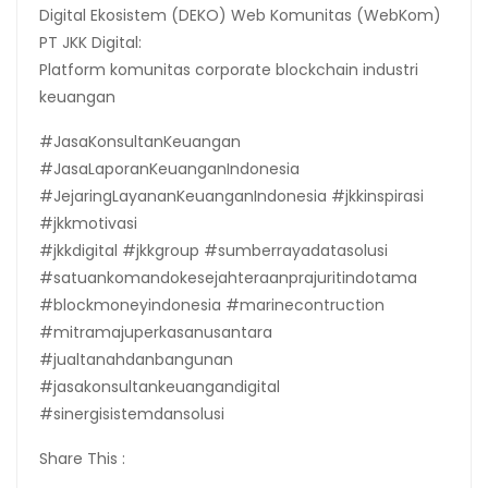
Digital Ekosistem (DEKO) Web Komunitas (WebKom)
PT JKK Digital:
Platform komunitas corporate blockchain industri
keuangan
#JasaKonsultanKeuangan
#JasaLaporanKeuanganIndonesia
#JejaringLayananKeuanganIndonesia #jkkinspirasi
#jkkmotivasi
#jkkdigital #jkkgroup #sumberrayadatasolusi
#satuankomandokesejahteraanprajuritindotama
#blockmoneyindonesia #marinecontruction
#mitramajuperkasanusantara
#jualtanahdanbangunan
#jasakonsultankeuangandigital
#sinergisistemdansolusi
Share This :