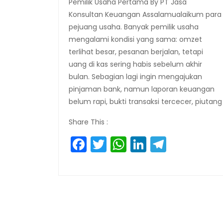
Pemilik Usaha Pertama By PT Jasa
Konsultan Keuangan Assalamualaikum para
pejuang usaha. Banyak pemilik usaha
mengalami kondisi yang sama: omzet
terlihat besar, pesanan berjalan, tetapi
uang di kas sering habis sebelum akhir
bulan. Sebagian lagi ingin mengajukan
pinjaman bank, namun laporan keuangan
belum rapi, bukti transaksi tercecer, piutang
Share This :
Facebook
Twitter
WhatsApp
LinkedIn
Telegr