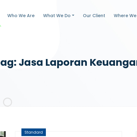
Who We Are
What We Do
Our Client
Where We
Tag: Jasa Laporan Keuanga
Standard