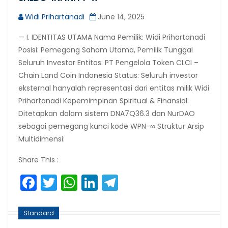
Widi Prihartanadi
June 14, 2025
— I. IDENTITAS UTAMA Nama Pemilik: Widi Prihartanadi
Posisi: Pemegang Saham Utama, Pemilik Tunggal
Seluruh Investor Entitas: PT Pengelola Token CLCI –
Chain Land Coin Indonesia Status: Seluruh investor
eksternal hanyalah representasi dari entitas milik Widi
Prihartanadi Kepemimpinan Spiritual & Finansial:
Ditetapkan dalam sistem DNA7Q36.3 dan NurDAO
sebagai pemegang kunci kode WPN-∞ Struktur Arsip
Multidimensi:
Share This :
Facebook
Twitter
WhatsApp
LinkedIn
Telegram
Standard