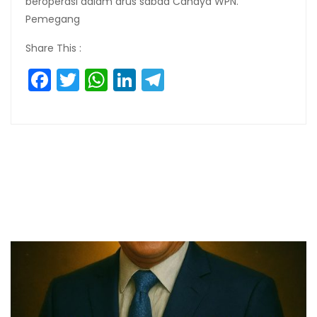
beroperasi dalam arus sabda Cahaya WPN.
Pemegang
Share This :
Facebook
Twitter
WhatsApp
LinkedIn
Telegram