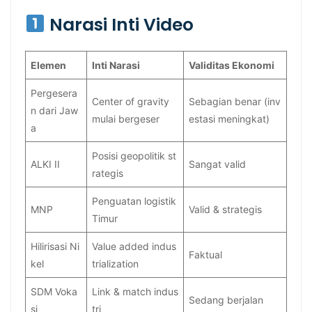
Narasi Inti Video
Elemen
Inti Narasi
Validitas Ekonomi
Pergesera
Center of gravity
Sebagian benar (inv
n dari Jaw
mulai bergeser
estasi meningkat)
a
Posisi geopolitik st
ALKI II
Sangat valid
rategis
Penguatan logistik
MNP
Valid & strategis
Timur
Hilirisasi Ni
Value added indus
Faktual
kel
trialization
SDM Voka
Link & match indus
Sedang berjalan
si
tri