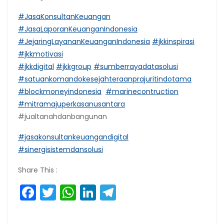
#JasaKonsultanKeuangan
#JasaLaporanKeuanganIndonesia
#JejaringLayananKeuanganIndonesia
#jkkinspirasi
#jkkmotivasi
#jkkdigital
#jkkgroup
#sumberrayadatasolusi
#satuankomandokesejahteraanprajuritindotama
#blockmoneyindonesia
#marinecontruction
#mitramajuperkasanusantara
#jualtanahdanbangunan
#jasakonsultankeuangandigital
#sinergisistemdansolusi
Share This :
Facebook
Twitter
WhatsApp
LinkedIn
Telegram