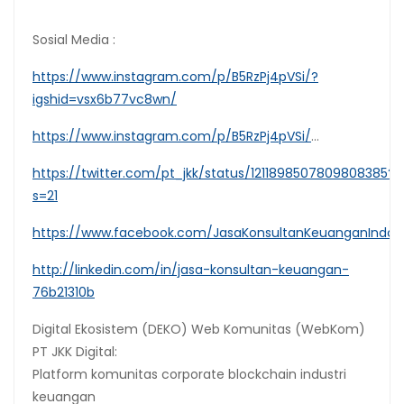
Sosial Media :
https://www.instagram.com/p/B5RzPj4pVSi/?
igshid=vsx6b77vc8wn/
https://www.instagram.com/p/B5RzPj4pVSi/
…
https://twitter.com/pt_jkk/status/1211898507809808385?
s=21
https://www.facebook.com/JasaKonsultanKeuanganIndon
http://linkedin.com/in/jasa-konsultan-keuangan-
76b21310b
Digital Ekosistem (DEKO) Web Komunitas (WebKom)
PT JKK Digital:
Platform komunitas corporate blockchain industri
keuangan