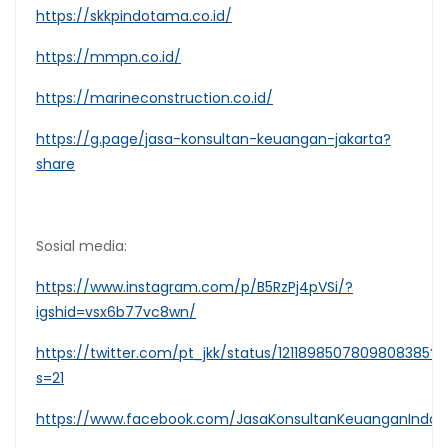
https://skkpindotama.co.id/
https://mmpn.co.id/
https://marineconstruction.co.id/
https://g.page/jasa-konsultan-keuangan-jakarta?
share
Sosial media:
https://www.instagram.com/p/B5RzPj4pVSi/?
igshid=vsx6b77vc8wn/
https://twitter.com/pt_jkk/status/1211898507809808385?
s=21
https://www.facebook.com/JasaKonsultanKeuanganIndon