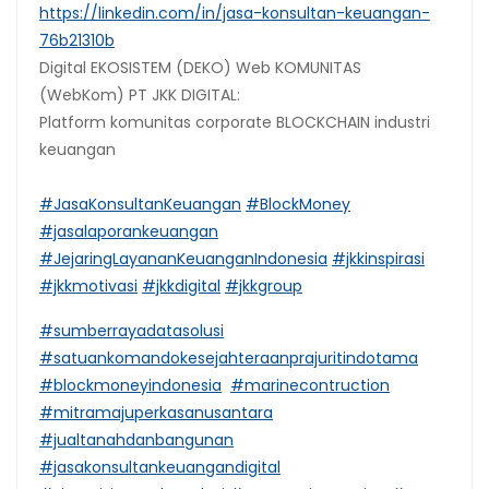
https://linkedin.com/in/jasa-konsultan-keuangan-
76b21310b
Digital EKOSISTEM (DEKO) Web KOMUNITAS
(WebKom) PT JKK DIGITAL:
Platform komunitas corporate BLOCKCHAIN industri
keuangan
#JasaKonsultanKeuangan
#BlockMoney
#jasalaporankeuangan
#JejaringLayananKeuanganIndonesia
#jkkinspirasi
#jkkmotivasi
#jkkdigital
#jkkgroup
#sumberrayadatasolusi
#satuankomandokesejahteraanprajuritindotama
#blockmoneyindonesia
#marinecontruction
#mitramajuperkasanusantara
#jualtanahdanbangunan
#jasakonsultankeuangandigital