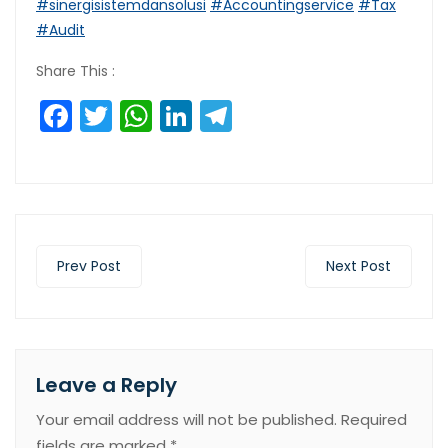
#sinergisistemdansolusi
#Accountingservice
#Tax
#Audit
Share This :
Facebook
Twitter
WhatsApp
LinkedIn
Telegram
Prev Post
Next Post
Leave a Reply
Your email address will not be published.
Required
fields are marked
*