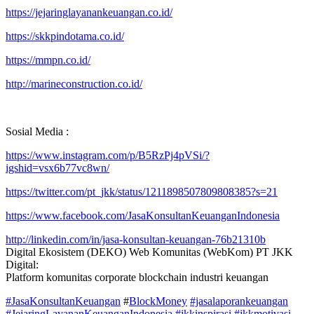
https://jejaringlayanankeuangan.co.id/
https://skkpindotama.co.id/
https://mmpn.co.id/
http://marineconstruction.co.id/
Sosial Media :
https://www.instagram.com/p/B5RzPj4pVSi/?
igshid=vsx6b77vc8wn/
https://twitter.com/pt_jkk/status/1211898507809808385?s=21
https://www.facebook.com/JasaKonsultanKeuanganIndonesia
http://linkedin.com/in/jasa-konsultan-keuangan-76b21310b
Digital Ekosistem (DEKO) Web Komunitas (WebKom) PT JKK
Digital:
Platform komunitas corporate blockchain industri keuangan
#JasaKonsultanKeuangan
#
BlockMoney
#jasalaporankeuangan
#JejaringLayananKeuanganIndonesia
#jkkinspirasi
#jkkmotivasi