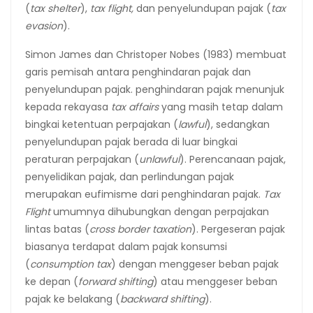
(
tax shelter
),
tax flight,
dan penyelundupan pajak (
tax
evasion
).
Simon James dan Christoper Nobes (1983) membuat
garis pemisah antara penghindaran pajak dan
penyelundupan pajak. penghindaran pajak menunjuk
kepada rekayasa
tax affairs
yang masih tetap dalam
bingkai ketentuan perpajakan (
lawful
), sedangkan
penyelundupan pajak berada di luar bingkai
peraturan perpajakan (
unlawful
). Perencanaan pajak,
penyelidikan pajak, dan perlindungan pajak
merupakan eufimisme dari penghindaran pajak.
Tax
Flight
umumnya dihubungkan dengan perpajakan
lintas batas (
cross border taxation
). Pergeseran pajak
biasanya terdapat dalam pajak konsumsi
(
consumption tax
) dengan menggeser beban pajak
ke depan (
forward shifting
) atau menggeser beban
pajak ke belakang (
backward shifting
).