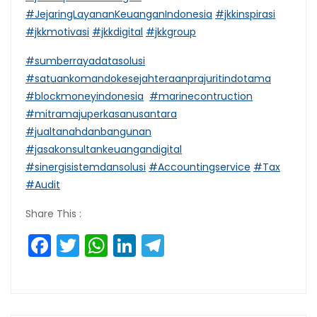
#JejaringLayananKeuanganIndonesia
#jkkinspirasi
#jkkmotivasi
#jkkdigital
#jkkgroup
#sumberrayadatasolusi
#satuankomandokesejahteraanprajuritindotama
#blockmoneyindonesia
#marinecontruction
#mitramajuperkasanusantara
#jualtanahdanbangunan
#jasakonsultankeuangandigital
#sinergisistemdansolusi
#Accountingservice
#Tax
#Audit
Share This :
Facebook
Twitter
WhatsApp
LinkedIn
Telegram