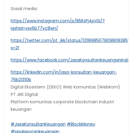
Sosial media:
https://www.instagram.com/p/B5RzPj4pVSi/?
igshid=vsx6b77vc8wn/
https://twitter.com/pt_jkk/status/1211898507809808385?
s=21
https://www.facebook.com/JasaKonsultanKeuanganIndon
https://linkedin.com/in/jasa-konsultan-keuangan-
76b21310b
Digital Ekosistem (DEKO) Web Komunitas (WebKom)
PT JKK Digital:
Platform komunitas corporate blockchain industri
keuangan
#JasaKonsultanKeuangan
#BlockMoney
#jasalaporankeuangan