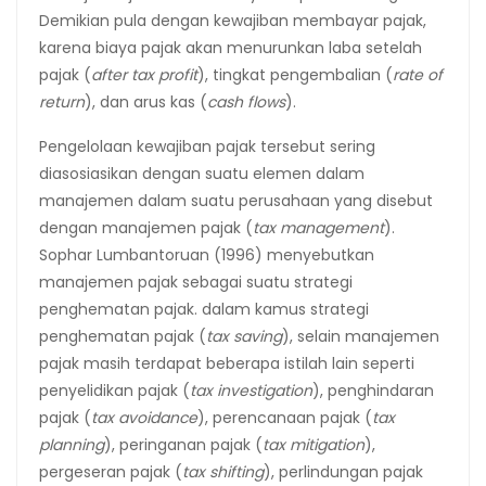
Demikian pula dengan kewajiban membayar pajak,
karena biaya pajak akan menurunkan laba setelah
pajak (
after tax profit
), tingkat pengembalian (
rate of
return
), dan arus kas (
cash flows
).
Pengelolaan kewajiban pajak tersebut sering
diasosiasikan dengan suatu elemen dalam
manajemen dalam suatu perusahaan yang disebut
dengan manajemen pajak (
tax management
).
Sophar Lumbantoruan (1996) menyebutkan
manajemen pajak sebagai suatu strategi
penghematan pajak. dalam kamus strategi
penghematan pajak (
tax saving
), selain manajemen
pajak masih terdapat beberapa istilah lain seperti
penyelidikan pajak (
tax investigation
), penghindaran
pajak (
tax avoidance
), perencanaan pajak (
tax
planning
), peringanan pajak (
tax mitigation
),
pergeseran pajak (
tax shifting
), perlindungan pajak