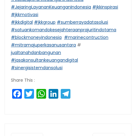
#JejaringLayananKeuanganIndonesia
#jkkinspirasi
#jkkmotivasi
#jkkdigital
#jkkgroup
#sumberrayadatasolusi
#satuankomandokesejahteraanprajuritindotama
#blockmoneyindonesia
#marinecontruction
#mitramajuperkasanusantara
#
jualtanahdanbangunan
#jasakonsultankeuangandigital
#sinergisistemdansolusi
Share This :
Facebook
Twitter
WhatsApp
LinkedIn
Telegram