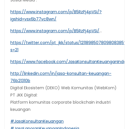
Sosial Media :
https://www.instagram.com/p/B5RzPj4pVSi/?
igshid=vsx6b77vc8wn/
https://www.instagram.com/p/B5RzPj4pVSi/
…
https://twitter.com/pt_jkk/status/1211898507809808385?
s=21
https://www.facebook.com/JasaKonsultanKeuanganIndon
http://linkedin.com/in/jasa-konsultan-keuangan-
76b21310b
Digital Ekosistem (DEKO) Web Komunitas (WebKom)
PT JKK Digital:
Platform komunitas corporate blockchain industri
keuangan
#JasaKonsultanKeuangan
#JasaLaporanKeuanganIndonesia