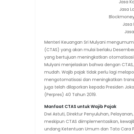
Jasa K
Jasa L
Blockmoney 
Jasa 
Jasa
Menteri Keuangan Sri Mulyani mengumumk
(CTAS) yang akan mulai berlaku Desember 2
yang bertujuan meningkatkan otomatisasi da
Mulyani menjelaskan bahwa dengan CTAS, 
mudah. Wajib pajak tidak perlu lagi melapor
mengotomatisasi dan meningkatkan transpa
juga telah dilaporkan kepada Presiden Jok
(Perpres) 40 Tahun 2019.
Manfaat CTAS untuk Wajib Pajak
Dwi Astuti, Direktur Penyuluhan, Pelayan
meskipun CTAS diimplementasikan, kewaji
undang Ketentuan Umum dan Tata Cara Pe