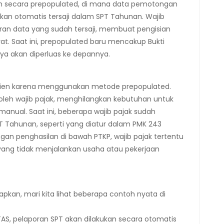
an secara prepopulated, di mana data pemotongan
kan otomatis tersaji dalam SPT Tahunan. Wajib
ran data yang sudah tersaji, membuat pengisian
t. Saat ini, prepopulated baru mencakup Bukti
nya akan diperluas ke depannya.
fisien karena menggunakan metode prepopulated.
 oleh wajib pajak, menghilangkan kebutuhan untuk
al. Saat ini, beberapa wajib pajak sudah
PT Tahunan, seperti yang diatur dalam PMK 243
gan penghasilan di bawah PTKP, wajib pajak tertentu
i yang tidak menjalankan usaha atau pekerjaan
pkan, mari kita lihat beberapa contoh nyata di
AS, pelaporan SPT akan dilakukan secara otomatis