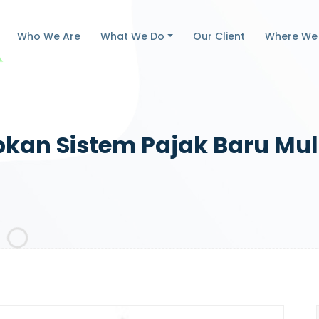
Who We Are
What We Do
Our Client
Where We
kan Sistem Pajak Baru Mu