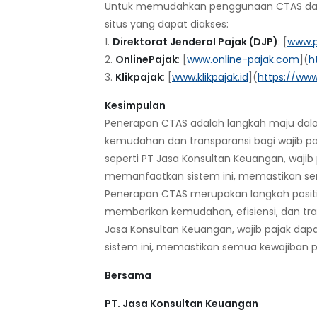
Untuk memudahkan penggunaan CTAS dan l
situs yang dapat diakses:
1.
Direktorat Jenderal Pajak (DJP)
: [
www.p
2.
OnlinePajak
: [
www.online-pajak.com
](
h
3.
Klikpajak
: [
www.klikpajak.id
](
https://www.
Kesimpulan
Penerapan CTAS adalah langkah maju dala
kemudahan dan transparansi bagi wajib pa
seperti PT Jasa Konsultan Keuangan, waj
memanfaatkan sistem ini, memastikan sem
Penerapan CTAS merupakan langkah positif
memberikan kemudahan, efisiensi, dan tra
Jasa Konsultan Keuangan, wajib pajak 
sistem ini, memastikan semua kewajiban p
Bersama
PT. Jasa Konsultan Keuangan