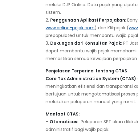
melalui DJP Online. Data pajak yang dipoto
sistem.
2.
Penggunaan Aplikasi Perpajakan
: Bany
www.online-pajak.com
) dan Klikpajak (
www.
prepopulated untuk membantu wajib paja
3.
Dukungan dari Konsultan Pajak
: PT Ja
dapat membantu wajib pajak memahami 
memastikan semua kewajiban perpajakan d
Penjelasan Terperinci tentang CTAS
Core Tax Administration System (CTAS)
meningkatkan efisiensi dan transparansi ad
bertujuan untuk mengotomatisasi proses pe
melakukan pelaporan manual yang rumit.
Manfaat CTAS:
–
Otomatisasi
: Pelaporan SPT akan dilak
administratif bagi wajib pajak.