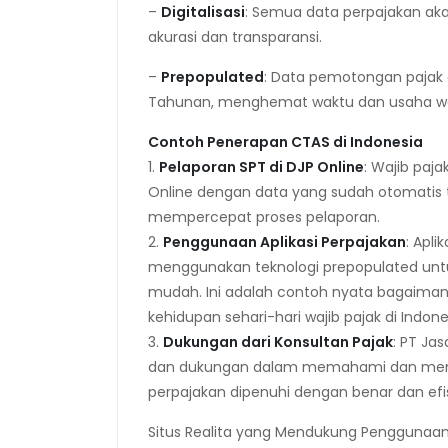
–
Digitalisasi
: Semua data perpajakan aka
akurasi dan transparansi.
–
Prepopulated
: Data pemotongan pajak o
Tahunan, menghemat waktu dan usaha waj
Contoh Penerapan CTAS di Indonesia
1.
Pelaporan SPT di DJP Online
: Wajib paj
Online dengan data yang sudah otomatis t
mempercepat proses pelaporan.
2.
Penggunaan Aplikasi Perpajakan
: Apli
menggunakan teknologi prepopulated unt
mudah. Ini adalah contoh nyata bagaiman
kehidupan sehari-hari wajib pajak di Indone
3.
Dukungan dari Konsultan Pajak
: PT Ja
dan dukungan dalam memahami dan mem
perpajakan dipenuhi dengan benar dan efis
Situs Realita yang Mendukung Penggunaa