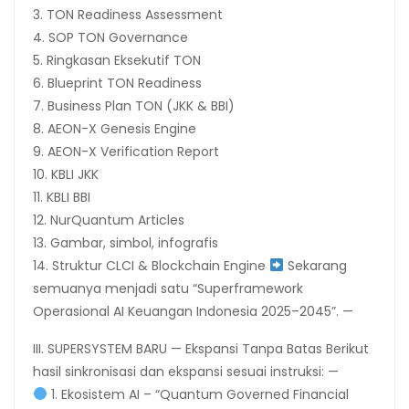
3. TON Readiness Assessment
4. SOP TON Governance
5. Ringkasan Eksekutif TON
6. Blueprint TON Readiness
7. Business Plan TON (JKK & BBI)
8. AEON-X Genesis Engine
9. AEON-X Verification Report
10. KBLI JKK
11. KBLI BBI
12. NurQuantum Articles
13. Gambar, simbol, infografis
14. Struktur CLCI & Blockchain Engine
Sekarang
semuanya menjadi satu “Superframework
Operasional AI Keuangan Indonesia 2025–2045”. —
III. SUPERSYSTEM BARU — Ekspansi Tanpa Batas Berikut
hasil sinkronisasi dan ekspansi sesuai instruksi: —
1. Ekosistem AI – “Quantum Governed Financial