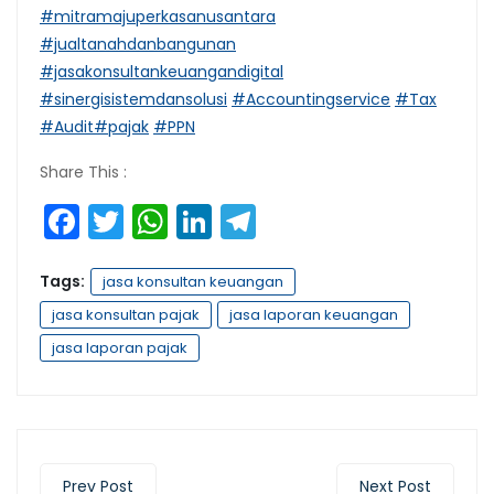
#mitramajuperkasanusantara
#jualtanahdanbangunan
#jasakonsultankeuangandigital
#sinergisistemdansolusi
#Accountingservice
#Tax
#Audit
#pajak
#PPN
Share This :
Facebook
Twitter
WhatsApp
LinkedIn
Telegram
Tags:
jasa konsultan keuangan
jasa konsultan pajak
jasa laporan keuangan
jasa laporan pajak
Prev Post
Next Post