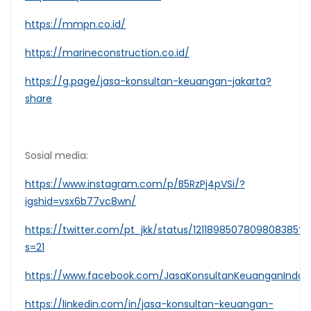
https://mmpn.co.id/
https://marineconstruction.co.id/
https://g.page/jasa-konsultan-keuangan-jakarta?
share
Sosial media:
https://www.instagram.com/p/B5RzPj4pVSi/?
igshid=vsx6b77vc8wn/
https://twitter.com/pt_jkk/status/1211898507809808385?
s=21
https://www.facebook.com/JasaKonsultanKeuanganIndon
https://linkedin.com/in/jasa-konsultan-keuangan-