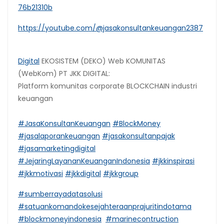
76b21310b
https://youtube.com/@jasakonsultankeuangan2387
Digital
EKOSISTEM (DEKO) Web KOMUNITAS
(WebKom) PT JKK DIGITAL:
Platform komunitas corporate BLOCKCHAIN industri
keuangan
#JasaKonsultanKeuangan
#BlockMoney
#jasalaporankeuangan
#jasakonsultanpajak
#jasamarketingdigital
#JejaringLayananKeuanganIndonesia
#jkkinspirasi
#jkkmotivasi
#jkkdigital
#jkkgroup
#sumberrayadatasolusi
#satuankomandokesejahteraanprajuritindotama
#blockmoneyindonesia
#marinecontruction