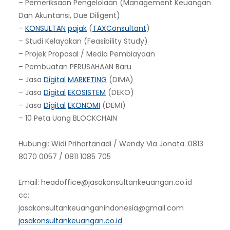
– Pemeriksaan Pengelolaan (Management Keuangan
Dan Akuntansi, Due Diligent)
–
KONSULTAN
pajak
(
TAX
Consultant
)
– Studi Kelayakan (Feasibility Study)
– Projek Proposal / Media Pembiayaan
– Pembuatan PERUSAHAAN Baru
– Jasa
Digital
MARKETING
(DIMA)
– Jasa
Digital
EKOSISTEM
(DEKO)
– Jasa
Digital
EKONOMI
(DEMI)
– 10 Peta Uang BLOCKCHAIN
Hubungi: Widi Prihartanadi / Wendy Via Jonata :0813
8070 0057 / 0811 1085 705
Email: headoffice@jasakonsultankeuangan.co.id
cc:
jasakonsultankeuanganindonesia@gmail.com
jasakonsultankeuangan.co.id