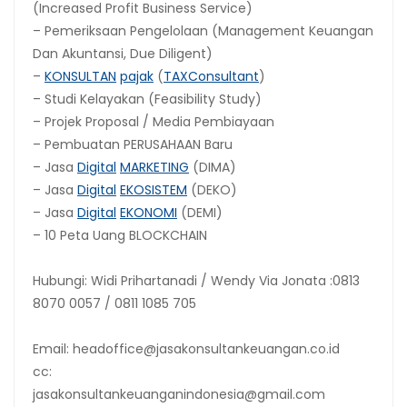
(Increased Profit Business Service)
– Pemeriksaan Pengelolaan (Management Keuangan
Dan Akuntansi, Due Diligent)
–
KONSULTAN
pajak
(
TAX
Consultant
)
– Studi Kelayakan (Feasibility Study)
– Projek Proposal / Media Pembiayaan
– Pembuatan PERUSAHAAN Baru
– Jasa
Digital
MARKETING
(DIMA)
– Jasa
Digital
EKOSISTEM
(DEKO)
– Jasa
Digital
EKONOMI
(DEMI)
– 10 Peta Uang BLOCKCHAIN
Hubungi: Widi Prihartanadi / Wendy Via Jonata :0813
8070 0057 / 0811 1085 705
Email: headoffice@jasakonsultankeuangan.co.id
cc:
jasakonsultankeuanganindonesia@gmail.com