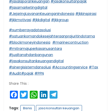
#jasalaporankeuangan
#jasakonsultanpajak
#jasamarketingdigital
#JejaringLayananKeuanganIndonesia
#jkkinspirasi
#jkkmotivasi
#jkkdigital
#jkkgroup
#sumberrayadatasolusi
#satuankomandokesejahteraanprajuritindotama
#blockmoneyindonesia
#marinecontruction
#mitramajuperkasanusantara
#jualtanahdanbangunan
#jasakonsultankeuangandigital
#sinergisistemdansolusi
#Accountingservice
#Tax
#Audit
#pajak
#PPN
Share This :
Facebook
Twitter
WhatsApp
LinkedIn
Telegram
Tags:
Bisnis
jasa konsultan keuangan