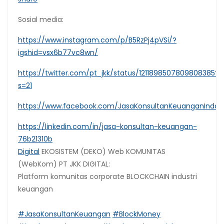
Sosial media:
https://www.instagram.com/p/B5RzPj4pVSi/?
igshid=vsx6b77vc8wn/
https://twitter.com/pt_jkk/status/1211898507809808385?
s=21
https://www.facebook.com/JasaKonsultanKeuanganIndon
https://linkedin.com/in/jasa-konsultan-keuangan-
76b21310b
Digital
EKOSISTEM (DEKO) Web KOMUNITAS
(WebKom) PT JKK DIGITAL:
Platform komunitas corporate BLOCKCHAIN industri
keuangan
#JasaKonsultanKeuangan
#BlockMoney