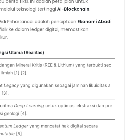
au cerita fiksi. Ini adalah peta jalan untuk
melalui teknologi tertinggi
AI-Blockchain
.
idi Prihartanadi adalah penciptaan
Ekonomi Abadi
fisik ke dalam ledger digital, memastikan
kur.
ngsi Utama (Realitas)
angan Mineral Kritis (REE & Lithium) yang terbukti sec
 ilmiah [1] [2].
et
Legacy
yang digunakan sebagai jaminan likuiditas a
 [3].
goritma
Deep Learning
untuk optimasi ekstraksi dan pre
si geologi [4].
antum Ledger
yang mencatat hak digital secara
mutable
[5].