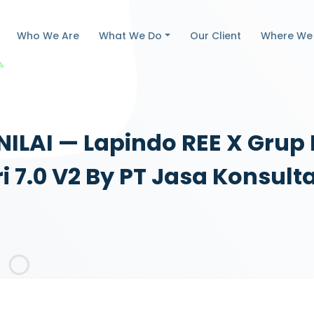
Who We Are
What We Do
Our Client
Where We
ILAI — Lapindo REE X Grup 
ri 7.0 V2 By PT Jasa Konsu