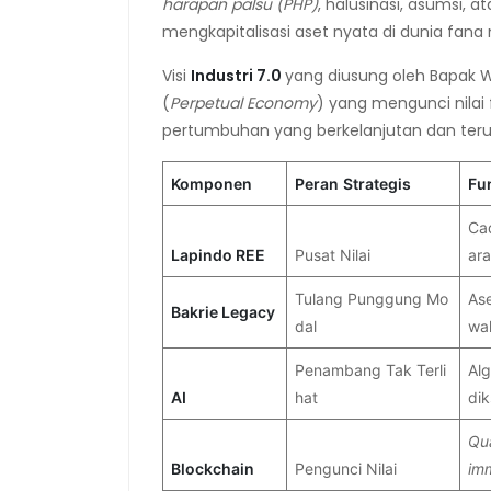
harapan
palsu
(PHP)
, halusinasi, asumsi, at
mengkapitalisasi aset nyata di dunia fana 
Visi
Industri 7.0
yang diusung oleh Bapak W
(
Perpetual Economy
) yang mengunci nilai 
pertumbuhan yang berkelanjutan dan teru
Komponen
Peran
Strategis
Fu
Cad
Lapindo REE
Pusat Nilai
ara
Tulang Punggung Mo
As
Bakrie
Legacy
dal
wal
Penambang Tak Terli
Al
AI
hat
dik
Qu
Blockchain
Pengunci Nilai
im