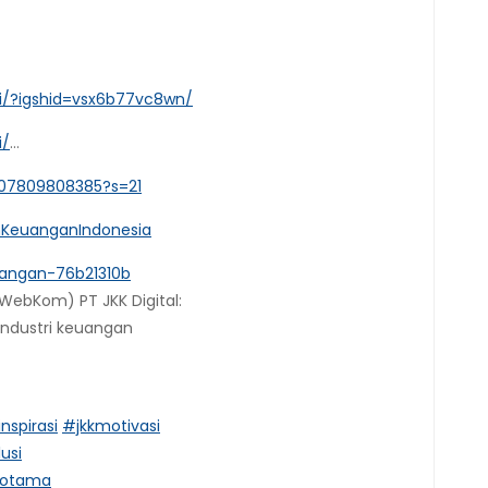
i/?igshid=vsx6b77vc8wn/
i/
…
8507809808385?s=21
nKeuanganIndonesia
uangan-76b21310b
WebKom) PT JKK Digital:
industri keuangan
inspirasi
#jkkmotivasi
usi
dotama