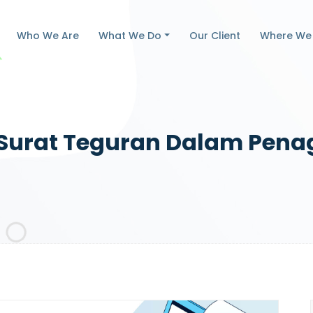
Who We Are
What We Do
Our Client
Where We
Surat Teguran Dalam Pena