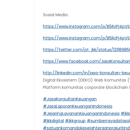
Sosial Media :
https://www.instagram.com/p/B5RzPj4pVS
https://www.instagram.com/p/B5RzPj4pVS
https://twitter.com/pt_jkk/status/121189
https://www.facebook.com/JasaKonsulta
http://linkedin.com/in/jasa-konsultan-ke
Digital Ekosistem (DEKO) Web Komunitas (
Platform komunitas corporate blockchain 
#JasaKonsultanKeuangan
#JasaLaporanKeuanganIndonesia
#JejaringLayananKeuanganIndonesia
#jkk
#jkkdigital
#jkkgroup
#sumberrayadatasol
#satuankomandokesejahteraanprajuritin