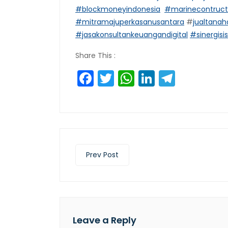
#blockmoneyindonesia
#marinecontruct
#mitramajuperkasanusantara
#
jualtana
#jasakonsultankeuangandigital
#sinergisi
Share This :
Facebook
Twitter
WhatsApp
LinkedIn
Teleg
Prev Post
Leave a Reply