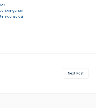
ion
hdanbangunan
stemdansolusi
ram
Next Post