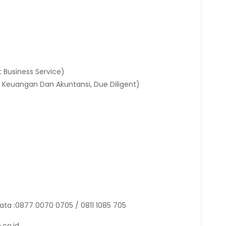
t Business Service)
Keuangan Dan Akuntansi, Due Diligent)
ata :0877 0070 0705 / 0811 1085 705
.co.id