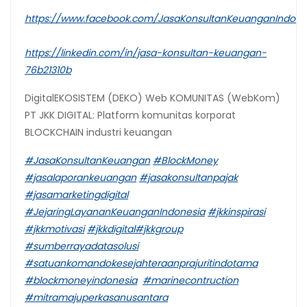
https://www.facebook.com/JasaKonsultanKeuanganIndone
https://linkedin.com/in/jasa-konsultan-keuangan-
76b21310b
DigitalEKOSISTEM (DEKO) Web KOMUNITAS (WebKom)
PT JKK DIGITAL: Platform komunitas korporat
BLOCKCHAIN industri keuangan
#JasaKonsultanKeuangan
#BlockMoney
#jasalaporankeuangan
#jasakonsultanpajak
#jasamarketingdigital
#JejaringLayananKeuanganIndonesia
#jkkinspirasi
#jkkmotivasi
#jkkdigital
#jkkgroup
#sumberrayadatasolusi
#satuankomandokesejahteraanprajuritindotama
#blockmoneyindonesia
#marinecontruction
#mitramajuperkasanusantara