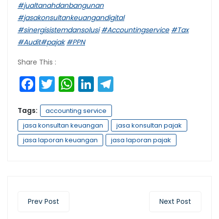
#jualtanahdanbangunan
#jasakonsultankeuangandigital
#sinergisistemdansolusi
#Accountingservice
#Tax
#Audit
#pajak
#PPN
Share This :
Facebook
Twitter
WhatsApp
LinkedIn
Telegram
Tags:
accounting service
jasa konsultan keuangan
jasa konsultan pajak
jasa laporan keuangan
jasa laporan pajak
Prev Post
Next Post