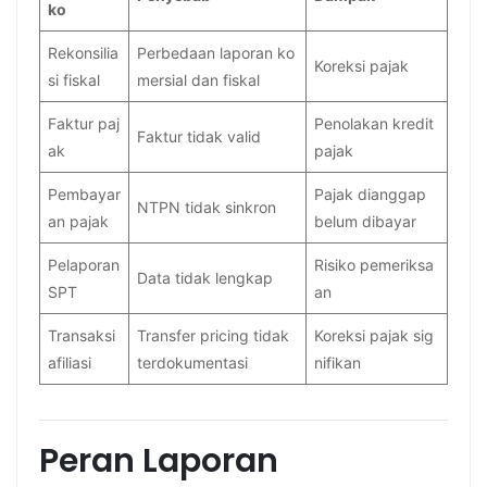
ko
Rekonsilia
Perbedaan laporan ko
Koreksi pajak
si fiskal
mersial dan fiskal
Faktur paj
Penolakan kredit
Faktur tidak valid
ak
pajak
Pembayar
Pajak dianggap
NTPN tidak sinkron
an pajak
belum dibayar
Pelaporan
Risiko pemeriksa
Data tidak lengkap
SPT
an
Transaksi
Transfer pricing tidak
Koreksi pajak sig
afiliasi
terdokumentasi
nifikan
Peran Laporan