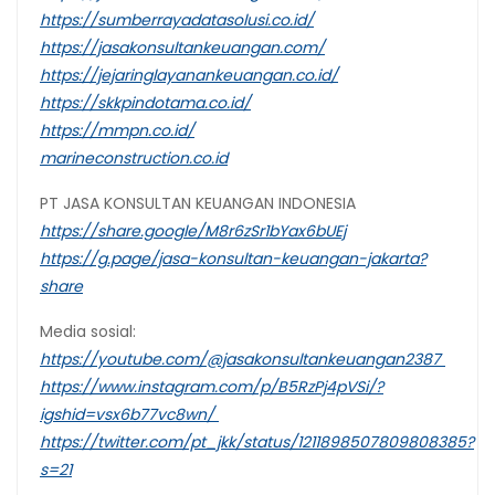
https://sumberrayadatasolusi.co.id/
https://jasakonsultankeuangan.com/
https://jejaringlayanankeuangan.co.id/
https://skkpindotama.co.id/
https://mmpn.co.id/
marineconstruction.co.id
PT JASA KONSULTAN KEUANGAN INDONESIA
https://share.google/M8r6zSr1bYax6bUEj
https://g.page/jasa-konsultan-keuangan-jakarta?
share
Media sosial:
https://youtube.com/@jasakonsultankeuangan2387
https://www.instagram.com/p/B5RzPj4pVSi/?
igshid=vsx6b77vc8wn/
https://twitter.com/pt_jkk/status/1211898507809808385?
s=21