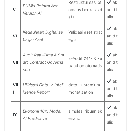
Restrukturisasi ot
ak
BUMN Reform Act —
V
omatis berbasis d
an dit
Version AI
ata
ulis
ak
Kedaulatan Digital se
Validasi aset strat
VI
an dit
bagai Aset
egis
ulis
Audit Real-Time & Sm
ak
E-Audit 24/7 & ke
VII
art Contract Governa
an dit
patuhan otomatis
nce
ulis
ak
VII
Hilirisasi Data → Intell
data → premium
an dit
I
igence Report
monetization
ulis
ak
Ekonomi 10x: Model
simulasi ribuan sk
IX
an dit
AI Predictive
enario
ulis