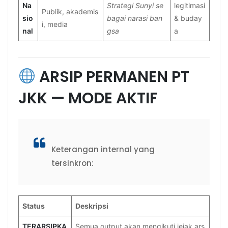
Na
Strategi Sunyi se
legitimasi
Publik, akademis
sio
bagai narasi ban
& buday
i, media
nal
gsa
a
ARSIP PERMANEN PT
JKK — MODE AKTIF
Keterangan internal yang
tersinkron:
Status
Deskripsi
TERARSIPKA
Semua output akan mengikuti jejak ars