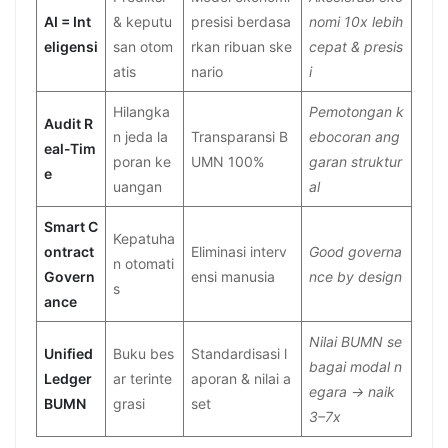
AI = Int
& keputu
presisi berdasa
nomi 10x lebih
eligensi
san otom
rkan ribuan ske
cepat & presis
atis
nario
i
Hilangka
Pemotongan k
Audit R
n jeda la
Transparansi B
ebocoran ang
eal-Tim
poran ke
UMN 100%
garan struktur
e
uangan
al
Smart C
Kepatuha
ontract
Eliminasi interv
Good governa
n otomati
Govern
ensi manusia
nce by design
s
ance
Nilai BUMN se
Unified
Buku bes
Standardisasi l
bagai modal n
Ledger
ar terinte
aporan & nilai a
egara → naik
BUMN
grasi
set
3–7x