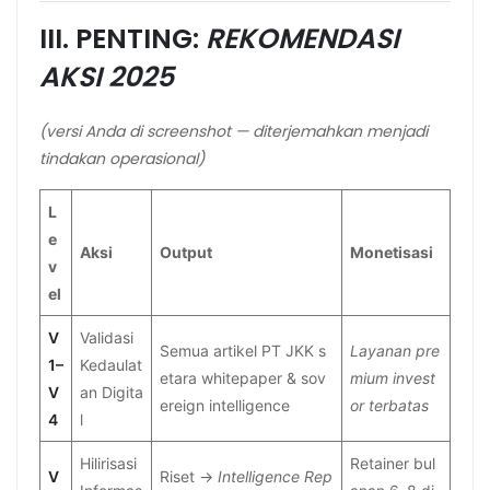
III. PENTING:
REKOMENDASI
AKSI 2025
(versi Anda di screenshot — diterjemahkan menjadi
tindakan operasional)
L
e
Aksi
Output
Monetisasi
v
el
V
Validasi
Semua artikel PT JKK s
Layanan pre
1–
Kedaulat
etara whitepaper & sov
mium invest
V
an Digita
ereign intelligence
or terbatas
4
l
Hilirisasi
Retainer bul
V
Riset →
Intelligence Rep