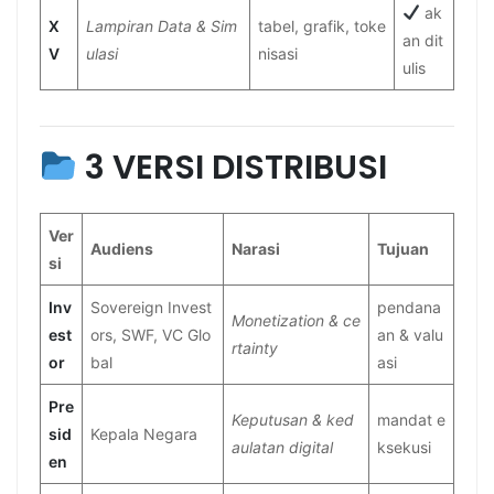
ak
X
Lampiran Data & Sim
tabel, grafik, toke
an dit
V
ulasi
nisasi
ulis
3 VERSI DISTRIBUSI
Ver
Audiens
Narasi
Tujuan
si
Inv
Sovereign Invest
pendana
Monetization & ce
est
ors, SWF, VC Glo
an & valu
rtainty
or
bal
asi
Pre
Keputusan & ked
mandat e
sid
Kepala Negara
aulatan digital
ksekusi
en