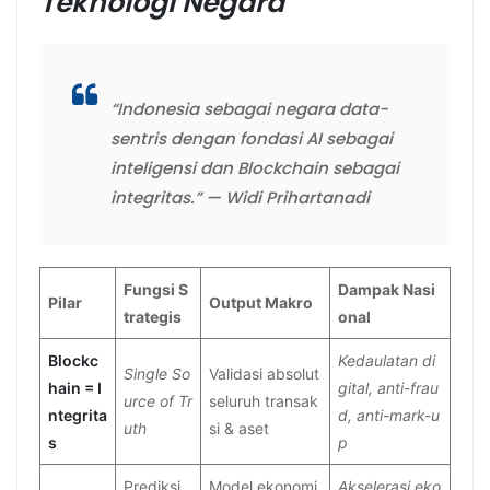
Teknologi Negara
“Indonesia sebagai negara data-
sentris dengan fondasi AI sebagai
inteligensi dan Blockchain sebagai
integritas.” — Widi Prihartanadi
Fungsi S
Dampak Nasi
Pilar
Output Makro
trategis
onal
Blockc
Kedaulatan di
Single So
Validasi absolut
hain = I
gital, anti-frau
urce of Tr
seluruh transak
ntegrita
d, anti-mark-u
uth
si & aset
s
p
Prediksi
Model ekonomi
Akselerasi eko