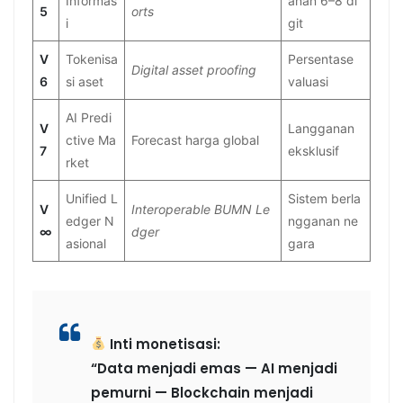
Informas
anan 6–8 di
5
orts
i
git
V
Tokenisa
Persentase
Digital asset proofing
6
si aset
valuasi
AI Predi
V
Langganan
ctive Ma
Forecast harga global
7
eksklusif
rket
Unified L
Sistem berla
V
Interoperable BUMN Le
edger N
ngganan ne
∞
dger
asional
gara
Inti monetisasi:
“Data menjadi emas — AI menjadi
pemurni — Blockchain menjadi