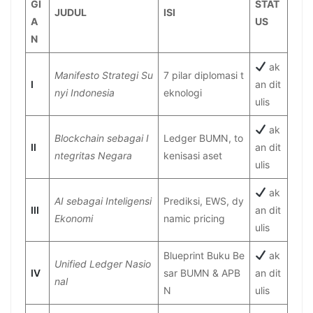
GI
STAT
JUDUL
ISI
A
US
N
ak
Manifesto Strategi Su
7 pilar diplomasi t
I
an dit
nyi Indonesia
eknologi
ulis
ak
Blockchain sebagai I
Ledger BUMN, to
II
an dit
ntegritas Negara
kenisasi aset
ulis
ak
AI sebagai Inteligensi
Prediksi, EWS, dy
III
an dit
Ekonomi
namic pricing
ulis
Blueprint Buku Be
ak
Unified Ledger Nasio
IV
sar BUMN & APB
an dit
nal
N
ulis