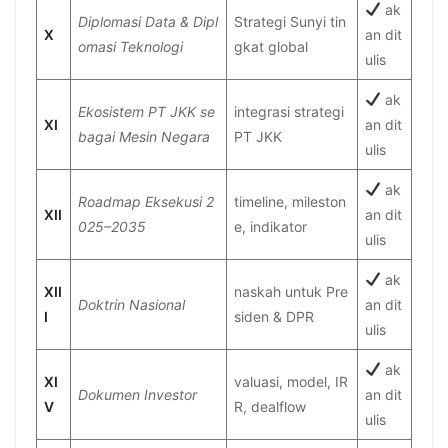
ak
Diplomasi Data & Dipl
Strategi Sunyi tin
X
an dit
omasi Teknologi
gkat global
ulis
ak
Ekosistem PT JKK se
integrasi strategi
XI
an dit
bagai Mesin Negara
PT JKK
ulis
ak
Roadmap Eksekusi 2
timeline, mileston
XII
an dit
025–2035
e, indikator
ulis
ak
XII
naskah untuk Pre
Doktrin Nasional
an dit
I
siden & DPR
ulis
ak
XI
valuasi, model, IR
Dokumen Investor
an dit
V
R, dealflow
ulis