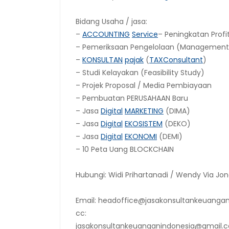
Bidang Usaha / jasa:
–
ACCOUNTING
Service
– Peningkatan Profit
– Pemeriksaan Pengelolaan (Management 
–
KONSULTAN
pajak
(
TAX
Consultant
)
– Studi Kelayakan (Feasibility Study)
– Projek Proposal / Media Pembiayaan
– Pembuatan PERUSAHAAN Baru
– Jasa
Digital
MARKETING
(DIMA)
– Jasa
Digital
EKOSISTEM
(DEKO)
– Jasa
Digital
EKONOMI
(DEMI)
– 10 Peta Uang BLOCKCHAIN
Hubungi: Widi Prihartanadi / Wendy Via Jon
Email: headoffice@jasakonsultankeuangan
cc:
jasakonsultankeuanganindonesia@gmail.