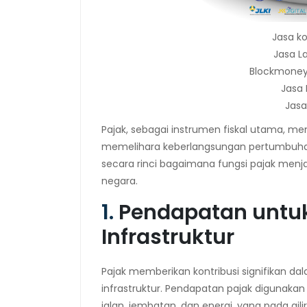
Jasa k
Jasa L
Blockmoney 
Jasa 
Jasa
Pajak, sebagai instrumen fiskal utama, m
memelihara keberlangsungan pertumbuhan
secara rinci bagaimana fungsi pajak me
negara.
1.
Pendapatan unt
Infrastruktur
Pajak memberikan kontribusi signifikan
infrastruktur. Pendapatan pajak digunakan
jalan, jembatan, dan energi, yang pada gi