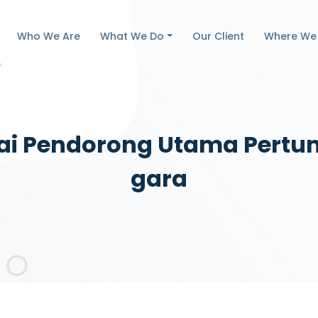
Who We Are
What We Do
Our Client
Where We
gai Pendorong Utama Pert
Gara