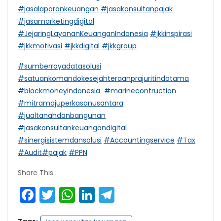
#jasalaporankeuangan
#jasakonsultanpajak
#jasamarketingdigital
#JejaringLayananKeuanganIndonesia
#jkkinspirasi
#jkkmotivasi
#jkkdigital
#jkkgroup
#sumberrayadatasolusi
#satuankomandokesejahteraanprajuritindotama
#blockmoneyindonesia
#marinecontruction
#mitramajuperkasanusantara
#jualtanahdanbangunan
#jasakonsultankeuangandigital
#sinergisistemdansolusi
#Accountingservice
#Tax
#Audit
#pajak
#PPN
Share This :
Facebook
Twitter
WhatsApp
LinkedIn
Telegram