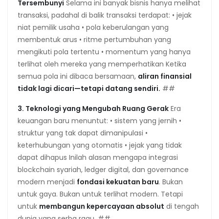
Tersembunyi
Selama ini banyak bisnis hanya melihat
transaksi, padahal di balik transaksi terdapat: • jejak
niat pemilik usaha • pola keberulangan yang
membentuk arus • ritme pertumbuhan yang
mengikuti pola tertentu • momentum yang hanya
terlihat oleh mereka yang memperhatikan Ketika
semua pola ini dibaca bersamaan,
aliran finansial
tidak lagi dicari—tetapi datang sendiri.
##
3. Teknologi yang Mengubah Ruang Gerak
Era
keuangan baru menuntut: • sistem yang jernih •
struktur yang tak dapat dimanipulasi •
keterhubungan yang otomatis • jejak yang tidak
dapat dihapus Inilah alasan mengapa integrasi
blockchain syariah, ledger digital, dan governance
modern menjadi
fondasi kekuatan baru
. Bukan
untuk gaya. Bukan untuk terlihat modern. Tetapi
untuk
membangun kepercayaan absolut
di tengah
dunia yang serba ragu. ##