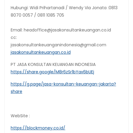
Hubungi: Widi Prihartanadi / Wendy Via Jonata :0813
8070 0057 / 0811 1085 705
Email: headoffice@jasakonsultankeuangan.co.id
cc:
jasakonsultankeuanganindonesia@gmail.com
jasakonsultankeuangan.co.id
PT JASA KONSULTAN KEUANGAN INDONESIA
https://share.google/M8r6zSr1bYax6bUEj
https://g.page/jasa-konsultan-keuangan-jakarta?
share
WebSite :
https://blockmoney.co.id/