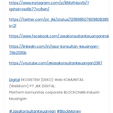
https://www.instagram.com/p/B5RzPj4pVSi/?
igshid=vsx6b77vc8wn/
https://twitter.com/pt_jkk/status/1211898507809808385?
s=21
https://www.facebook.com/JasaKonsultanKeuanganIndon
https://linkedin.com/in/jasa-konsultan-keuangan-
76b21310b
https://youtube.com/@jasakonsultankeuangan2387
Digital
EKOSISTEM (DEKO) Web KOMUNITAS
(WebKom) PT JKK DIGITAL:
Platform komunitas corporate BLOCKCHAIN industri
keuangan
#JasaKonsultanKeuangan
#BlockMoney