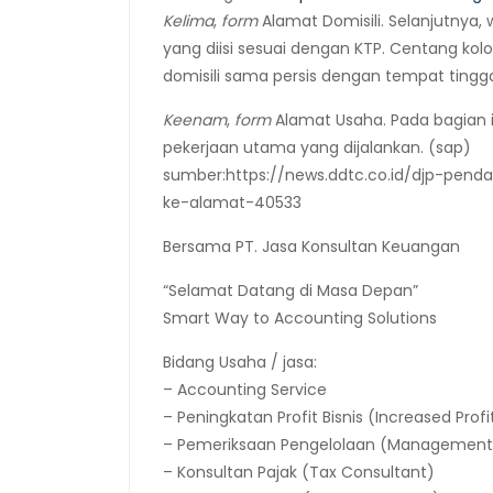
Kelima
,
form
Alamat Domisili. Selanjutnya, 
yang diisi sesuai dengan KTP. Centang ko
domisili sama persis dengan tempat tingga
Keenam
,
form
Alamat Usaha. Pada bagian in
pekerjaan utama yang dijalankan. (sap)
sumber:https://news.ddtc.co.id/djp-penda
ke-alamat-40533
Bersama PT. Jasa Konsultan Keuangan
“Selamat Datang di Masa Depan”
Smart Way to Accounting Solutions
Bidang Usaha / jasa:
– Accounting Service
– Peningkatan Profit Bisnis (Increased Profi
– Pemeriksaan Pengelolaan (Management 
– Konsultan Pajak (Tax Consultant)