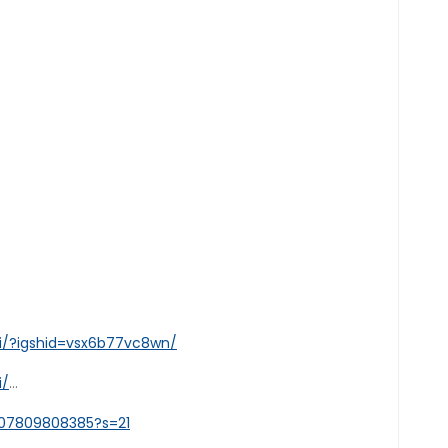
i/?igshid=vsx6b77vc8wn/
i/
…
8507809808385?s=21