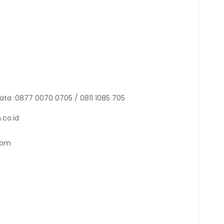
ata :0877 0070 0705 / 0811 1085 705
.co.id
com