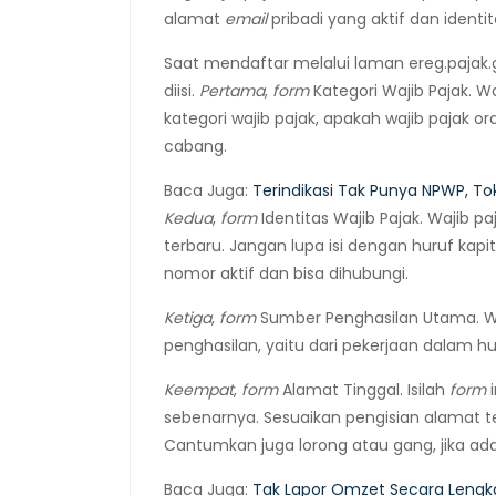
alamat
email
pribadi yang aktif dan identita
Saat mendaftar melalui laman ereg.pajak.g
diisi.
Pertama
,
form
Kategori Wajib Pajak. W
kategori wajib pajak, apakah wajib pajak or
cabang.
Baca Juga:
Terindikasi Tak Punya NPWP, T
Kedua
,
form
Identitas Wajib Pajak. Wajib p
terbaru. Jangan lupa isi dengan huruf kap
nomor aktif dan bisa dihubungi.
Ketiga
,
form
Sumber Penghasilan Utama. Waj
penghasilan, yaitu dari pekerjaan dalam h
Keempat
,
form
Alamat Tinggal. Isilah
form
i
sebenarnya. Sesuaikan pengisian alamat te
Cantumkan juga lorong atau gang, jika ada
Baca Juga:
Tak Lapor Omzet Secara Lengka