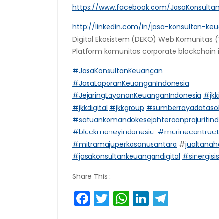
https://www.facebook.com/JasaKonsulta
http://linkedin.com/in/jasa-konsultan-ke
Digital Ekosistem (DEKO) Web Komunitas (
Platform komunitas corporate blockchain 
#JasaKonsultanKeuangan
#JasaLaporanKeuanganIndonesia
#JejaringLayananKeuanganIndonesia
#jkk
#jkkdigital
#jkkgroup
#sumberrayadatasol
#satuankomandokesejahteraanprajuritin
#blockmoneyindonesia
#marinecontruct
#mitramajuperkasanusantara
#
jualtana
#jasakonsultankeuangandigital
#sinergisi
Share This :
Facebook
Twitter
WhatsApp
LinkedIn
Teleg