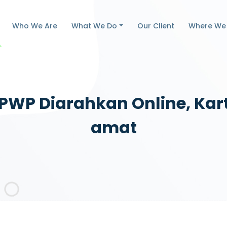
Who We Are
What We Do
Our Client
Where We
WP Diarahkan Online, Kartu
Amat