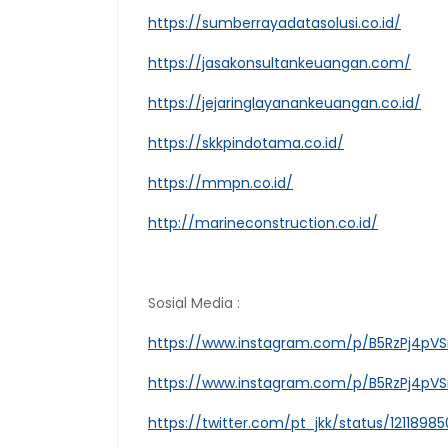
https://sumberrayadatasolusi.co.id/
https://jasakonsultankeuangan.com/
https://jejaringlayanankeuangan.co.id/
https://skkpindotama.co.id/
https://mmpn.co.id/
http://marineconstruction.co.id/
Sosial Media :
https://www.instagram.com/p/B5RzPj4pVS
https://www.instagram.com/p/B5RzPj4pVS
https://twitter.com/pt_jkk/status/121189