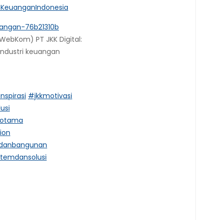
nKeuanganIndonesia
uangan-76b21310b
WebKom) PT JKK Digital:
industri keuangan
inspirasi
#jkkmotivasi
usi
dotama
ion
hdanbangunan
stemdansolusi
ram