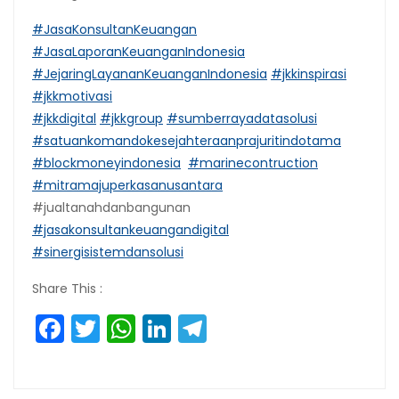
#JasaKonsultanKeuangan
#JasaLaporanKeuanganIndonesia
#JejaringLayananKeuanganIndonesia
#jkkinspirasi
#jkkmotivasi
#jkkdigital
#jkkgroup
#sumberrayadatasolusi
#satuankomandokesejahteraanprajuritindotama
#blockmoneyindonesia
#marinecontruction
#mitramajuperkasanusantara
#jualtanahdanbangunan
#jasakonsultankeuangandigital
#sinergisistemdansolusi
Share This :
Facebook
Twitter
WhatsApp
LinkedIn
Telegram