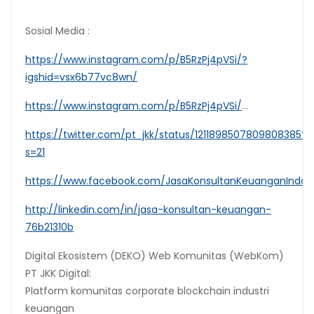
Sosial Media :
https://www.instagram.com/p/B5RzPj4pVSi/?
igshid=vsx6b77vc8wn/
https://www.instagram.com/p/B5RzPj4pVSi/
…
https://twitter.com/pt_jkk/status/1211898507809808385?
s=21
https://www.facebook.com/JasaKonsultanKeuanganIndon
http://linkedin.com/in/jasa-konsultan-keuangan-
76b21310b
Digital Ekosistem (DEKO) Web Komunitas (WebKom)
PT JKK Digital:
Platform komunitas corporate blockchain industri
keuangan