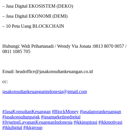
– Jasa Digital EKOSISTEM (DEKO)
– Jasa Digital EKONOMI (DEMI)
– 10 Peta Uang BLOCKCHAIN
Hubungi: Widi Prihartanadi / Wendy Via Jonata :0813 8070 0057 /
0811 1085 705
Email: headoffice@jasakonsultankeuangan.co.id
cc:
jasakonsultankeuanganindonesia@gmail.com
#JasaKonsultanKeuangan
#BlockMoney
#jasalaporankeuangan
#jasakonsultanpajak
#jasamarketingdigital
#JejaringLayananKeuanganIndonesia
#jkkinspirasi
#jkkmotivasi
#jkkdigital
#jkkgroup