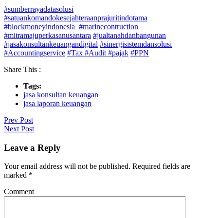
#sumberrayadatasolusi
#satuankomandokesejahteraanprajuritindotama
#blockmoneyindonesia
#marinecontruction
#mitramajuperkasanusantara
#jualtanahdanbangunan
#jasakonsultankeuangandigital
#sinergisistemdansolusi
#Accountingservice
#Tax
#Audit
#pajak
#PPN
Share This :
Tags:
jasa konsultan keuangan
jasa laporan keuangan
Prev Post
Next Post
Leave a Reply
Your email address will not be published.
Required fields are
marked
*
Comment