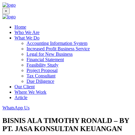
×
Home
Who We Are
What We Do
Accounting Information System
Increased Profit Business Service
Legal for New Business
Financial Statement
Feasibility Study
Project Proposal
Tax Consultant
Due Diligence
Our Client
Where We Work
Article
WhatsApp Us
BISNIS ALA TIMOTHY RONALD – BY
PT. JASA KONSULTAN KEUANGAN