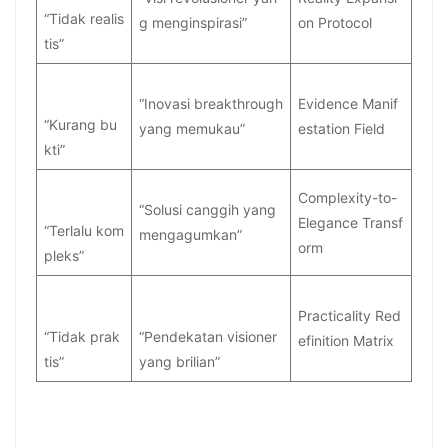
“Tidak realis
g menginspirasi”
on Protocol
tis”
“Inovasi breakthrough
Evidence Manif
“Kurang bu
yang memukau”
estation Field
kti”
Complexity-to-
“Solusi canggih yang
Elegance Transf
“Terlalu kom
mengagumkan”
orm
pleks”
Practicality Red
“Tidak prak
“Pendekatan visioner
efinition Matrix
tis”
yang brilian”