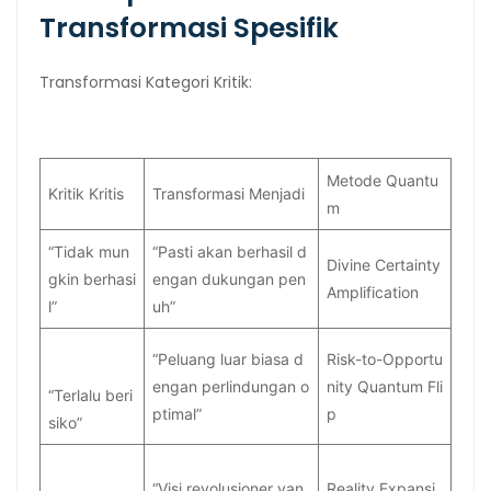
Transformasi Spesifik
Transformasi Kategori Kritik:
Metode Quantu
Kritik Kritis
Transformasi Menjadi
m
“Tidak mun
“Pasti akan berhasil d
Divine Certainty
gkin berhasi
engan dukungan pen
Amplification
l”
uh”
“Peluang luar biasa d
Risk-to-Opportu
engan perlindungan o
nity Quantum Fli
“Terlalu beri
ptimal”
p
siko”
“Visi revolusioner yan
Reality Expansi