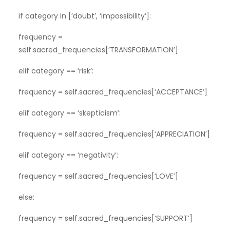
if category in [‘doubt’, ‘impossibility’]:
frequency =
self.sacred_frequencies[‘TRANSFORMATION’]
elif category == ‘risk’:
frequency = self.sacred_frequencies[‘ACCEPTANCE’]
elif category == ‘skepticism’:
frequency = self.sacred_frequencies[‘APPRECIATION’]
elif category == ‘negativity’:
frequency = self.sacred_frequencies[‘LOVE’]
else:
frequency = self.sacred_frequencies[‘SUPPORT’]