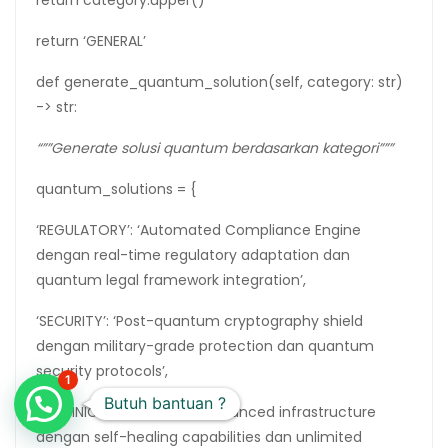
return category.upper()
return ‘GENERAL’
def generate_quantum_solution(self, category: str)
-> str:
“””Generate solusi quantum berdasarkan kategori”””
quantum_solutions = {
‘REGULATORY’: ‘Automated Compliance Engine
dengan real-time regulatory adaptation dan
quantum legal framework integration’,
‘SECURITY’: ‘Post-quantum cryptography shield
dengan military-grade protection dan quantum
security protocols’,
1
Butuh bantuan ?
‘TECHNICAL’: ‘Quantum-enhanced infrastructure
dengan self-healing capabilities dan unlimited