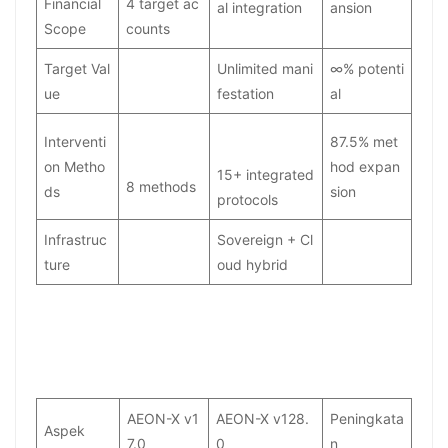
Financial
4 target ac
al integration
ansion
Scope
counts
Target Val
$11.7 Billion
Unlimited mani
∞% potenti
ue
USD
festation
al
Interventi
87.5% met
on Metho
hod expan
15+ integrated
8 methods
ds
sion
protocols
Infrastruc
Sovereign + Cl
ture
oud hybrid
AEON-X v1
AEON-X v128.
Peningkata
Aspek
7.0
0
n