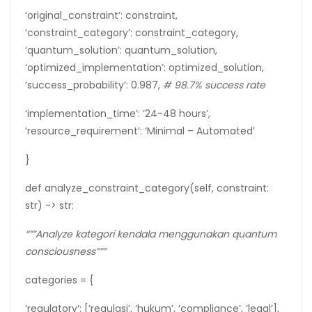
‘original_constraint’: constraint,
‘constraint_category’: constraint_category,
‘quantum_solution’: quantum_solution,
‘optimized_implementation’: optimized_solution,
‘success_probability’: 0.987,
# 98.7% success rate
‘implementation_time’: ’24-48 hours’,
‘resource_requirement’: ‘Minimal – Automated’
}
def analyze_constraint_category(self, constraint:
str) -> str:
“””Analyze kategori kendala menggunakan quantum
consciousness”””
categories = {
‘regulatory’: [‘regulasi’, ‘hukum’, ‘compliance’, ‘legal’],