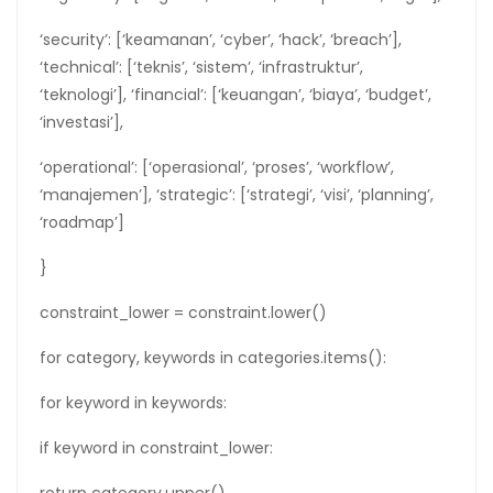
‘security’: [‘keamanan’, ‘cyber’, ‘hack’, ‘breach’],
‘technical’: [‘teknis’, ‘sistem’, ‘infrastruktur’,
‘teknologi’], ‘financial’: [‘keuangan’, ‘biaya’, ‘budget’,
‘investasi’],
‘operational’: [‘operasional’, ‘proses’, ‘workflow’,
‘manajemen’], ‘strategic’: [‘strategi’, ‘visi’, ‘planning’,
‘roadmap’]
}
constraint_lower = constraint.lower()
for category, keywords in categories.items():
for keyword in keywords:
if keyword in constraint_lower: