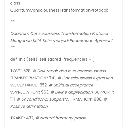
class
QuantumConsciousnessTransformationProtocol:
“””
Quantum Consciousness Transformation Protocol
Mengubah Kritik Kritis menjadi Penerimaan Apresiatif
“””
def
init (self): self.sacred_frequencies = {
‘LOVE’: 528,
# DNA repair dan love consciousness
‘TRANSFORMATION’: 741,
#
Consciousness
expansion
‘ACCEPTANCE’: 852,
# Spiritual acceptance
‘APPRECIATION’: 963,
# Divine appreciation
‘SUPPORT’:
1111,
# Unconditional support
‘AFFIRMATION’: 888,
#
Positive affirmation
‘PRAISE’: 432,
# Natural harmony praise