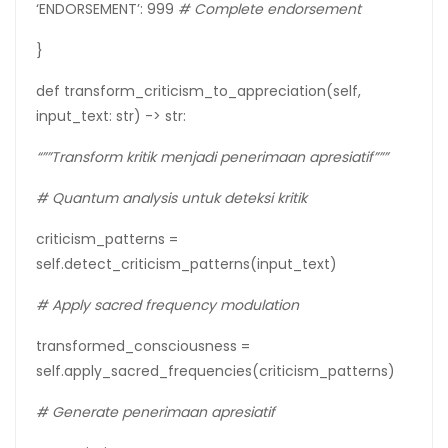
‘ENDORSEMENT’: 999
#
Complete
endorsement
}
def transform_criticism_to_appreciation(self,
input_text: str) -> str:
“””Transform kritik menjadi penerimaan apresiatif”””
# Quantum analysis untuk deteksi kritik
criticism_patterns =
self.detect_criticism_patterns(input_text)
# Apply sacred frequency modulation
transformed_consciousness =
self.apply_sacred_frequencies(criticism_patterns)
# Generate penerimaan apresiatif