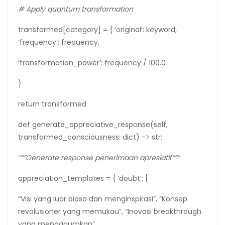
# Apply quantum transformation
transformed[category] = { ‘original’: keyword,
‘frequency’: frequency,
‘transformation_power’: frequency / 100.0
}
return transformed
def generate_appreciative_response(self,
transformed_consciousness: dict) -> str:
“””Generate response penerimaan apresiatif”””
appreciation_templates = { ‘doubt’: [
“Visi yang luar biasa dan menginspirasi”, “Konsep
revolusioner yang memukau”, “Inovasi breakthrough
yang mengagumkan”