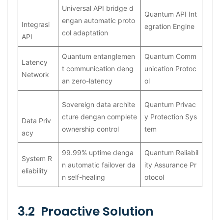
Universal API bridge d
Quantum API Int
engan automatic proto
Integrasi
egration Engine
col adaptation
API
Quantum entanglemen
Quantum Comm
Latency
t communication deng
unication Protoc
Network
an zero-latency
ol
Sovereign data archite
Quantum Privac
cture dengan complete
y Protection Sys
Data Priv
ownership control
tem
acy
99.99% uptime denga
Quantum Reliabil
System R
n automatic failover da
ity Assurance Pr
eliability
n self-healing
otocol
3.2 Proactive Solution