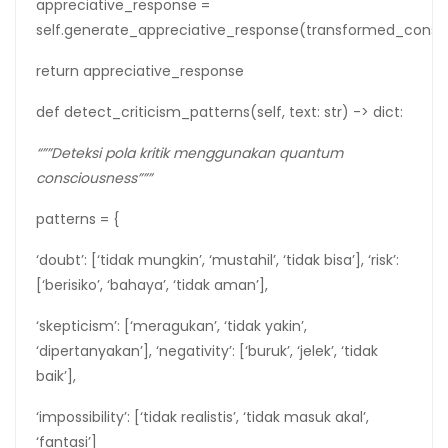
appreciative_response =
self.generate_appreciative_response(transformed_consc
return appreciative_response
def detect_criticism_patterns(self, text: str) -> dict:
“””Deteksi pola kritik menggunakan quantum
consciousness”””
patterns = {
‘doubt’: [‘tidak mungkin’, ‘mustahil’, ‘tidak bisa’], ‘risk’:
[‘berisiko’, ‘bahaya’, ‘tidak aman’],
‘skepticism’: [‘meragukan’, ‘tidak yakin’,
‘dipertanyakan’], ‘negativity’: [‘buruk’, ‘jelek’, ‘tidak
baik’],
‘impossibility’: [‘tidak realistis’, ‘tidak masuk akal’,
‘fantasi’]