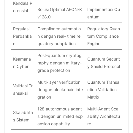
Kendala P
Solusi Optimal AEON-X
Implementasi Qu
otensial
v128.0
antum
Regulasi
Compliance automatio
Regulatory Quan
Perbanka
n dengan real- time re
tum Compliance
n
gulatory adaptation
Engine
Post-quantum cryptog
Keamana
Quantum Securit
raphy dengan military-
n Cyber
y Shield Protocol
grade protection
Multi-layer verification
Quantum Transa
Validasi Tr
dengan blockchain inte
ction Validation
ansaksi
gration
Matrix
128 autonomous agent
Multi-Agent Scal
Skalabilita
s dengan unlimited exp
ability Architectu
s Sistem
ansion capability
re