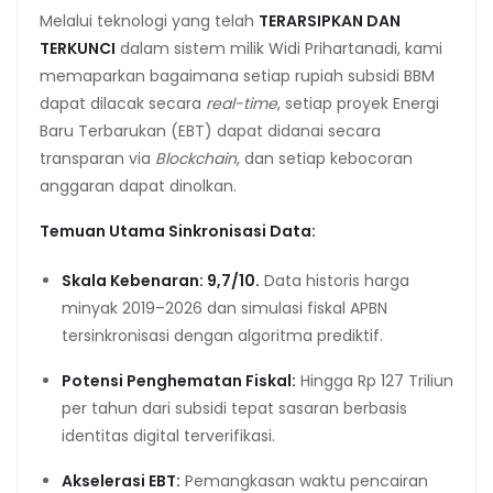
Melalui teknologi yang telah
TERARSIPKAN DAN
TERKUNCI
dalam sistem milik Widi Prihartanadi, kami
memaparkan bagaimana setiap rupiah subsidi BBM
dapat dilacak secara
real-time
, setiap proyek Energi
Baru Terbarukan (EBT) dapat didanai secara
transparan via
Blockchain
, dan setiap kebocoran
anggaran dapat dinolkan.
Temuan Utama Sinkronisasi Data:
Skala Kebenaran: 9,7/10.
Data historis harga
minyak 2019–2026 dan simulasi fiskal APBN
tersinkronisasi dengan algoritma prediktif.
Potensi Penghematan Fiskal:
Hingga Rp 127 Triliun
per tahun dari subsidi tepat sasaran berbasis
identitas digital terverifikasi.
Akselerasi EBT:
Pemangkasan waktu pencairan