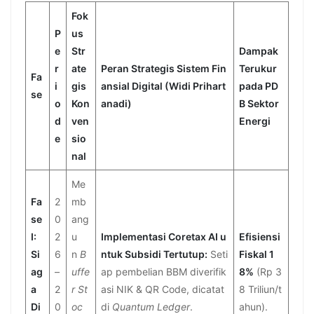
Fok
P
us
e
Str
Dampak
r
ate
Peran Strategis Sistem Fin
Terukur
Fa
i
gis
ansial Digital (Widi Prihart
pada PD
se
o
Kon
anadi)
B Sektor
d
ven
Energi
e
sio
nal
Me
Fa
2
mb
se
0
ang
I:
2
u
Implementasi Coretax AI u
Efisiensi
Si
6
n
B
ntuk Subsidi Tertutup:
Seti
Fiskal 1
ag
–
uffe
ap pembelian BBM diverifik
8%
(Rp 3
a
2
r St
asi NIK & QR Code, dicatat
8 Triliun/t
Di
0
oc
di
Quantum Ledger
.
ahun).