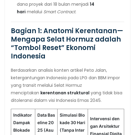
dana proyek dari 18 bulan menjadi
14
hari
melalui
Smart Contract
.
Bagian 1: Anatomi Kerentanan—
Mengapa Selat Hormuz adalah
“Tombol Reset” Ekonomi
Indonesia
Berdasarkan analisis konten artikel Peta Jalan,
ketergantungan Indonesia pada LPG dan BBM impor
yang transit melalui Selat Hormuz
menciptakan
kerentanan struktural
yang tidak bisa
ditoleransi dalam visi Indonesia Emas 2045.
Indikator
Data Bas
Simulasi Blo
Intervensi den
Dampak
eline 20
kade 30 Hari
gan Arsitektur
Blokade
25 (Asu
(Tanpa Inter
Finansial Digita