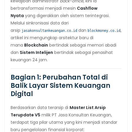
kewajiban administratif
back-office
, kini ia
bertransformasi menjadi mesin
Cashflow
Nyata
yang digerakkan oleh sistem terintegrasi.
Melalui sinkronisasi data dari
arsip
dan
,
jasakonsultankeuangan.co.id
blockmoney.co.id
artikel ini mengungkap arsitektur baru di
mana
Blockchain
bertindak sebagai memori abadi
dan
Sistem Intelijen
bertindak sebagai penasihat
keuangan 24 jam.
Bagian 1: Perubahan Total di
Balik Layar Sistem Keuangan
Digital
Berdasarkan data terarsip di
Master List Arsip
Terupdate V5
milik PT Jasa Konsultan Keuangan,
terdapat tiga pilar utama yang kini menjadi standar
baru pengelolaan finansial korporat: