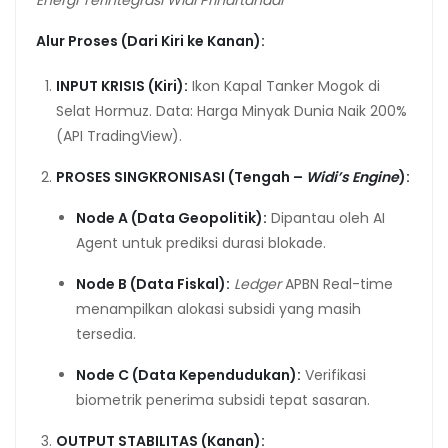
Energi Terintegrasi Widi Prihartanadi
Alur Proses (Dari Kiri ke Kanan):
INPUT KRISIS (Kiri):
Ikon Kapal Tanker Mogok di
Selat Hormuz. Data: Harga Minyak Dunia Naik 200%
(API TradingView).
PROSES SINGKRONISASI (Tengah –
Widi’s Engine
):
Node A (Data Geopolitik):
Dipantau oleh AI
Agent untuk prediksi durasi blokade.
Node B (Data Fiskal):
Ledger
APBN Real-time
menampilkan alokasi subsidi yang masih
tersedia.
Node C (Data Kependudukan):
Verifikasi
biometrik penerima subsidi tepat sasaran.
OUTPUT STABILITAS (Kanan):