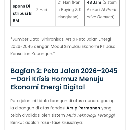
21 Hari (Pani
48 Jam
(Sistem
spons Di
7 Hari
c Buying & K
Alokasi
AI Predi
stribusi B
elangkaan)
ctive Demand
)
BM
*Sumber Data: Sinkronisasi Arsip Peta Jalan Energi
2026-2045 dengan Modul Simulasi Ekonomi PT Jasa
Konsultan Keuangan.*
Bagian 2: Peta Jalan 2026–2045
—Dari Krisis Hormuz Menuju
Ekonomi Energi Digital
Peta jalan ini tidak dibangun di atas menara gading.
Ia dibangun di atas fondasi
Arsip Permanen
yang
telah divalidasi oleh sistem
Multi Teknologi Tertinggi
.
Berikut adalah fase-fase krusialnya: