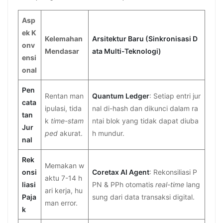
Asp
ek K
Kelemahan
Arsitektur Baru (Sinkronisasi D
onv
Mendasar
ata Multi-Teknologi)
ensi
onal
Pen
Rentan man
Quantum Ledger
: Setiap entri jur
cata
ipulasi, tida
nal di-hash dan dikunci dalam ra
tan
k
time-stam
ntai blok yang tidak dapat diuba
Jur
ped
akurat.
h mundur.
nal
Rek
Memakan w
onsi
Coretax AI Agent
: Rekonsiliasi P
aktu 7-14 h
liasi
PN & PPh otomatis
real-time
lang
ari kerja, hu
Paja
sung dari data transaksi digital.
man error.
k