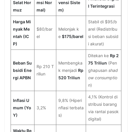
Selat Hor
msi Nor
vensi Siste
l Terintegrasi
muz
mal)
m)
Harga Mi
Stabil di $95/b
nyak Me
$80/bar
Melonjak k
arel (Redistribu
ntah (IC
el
e
$175/barel
si beban subsid
P)
i akurat)
Ditekan ke
Rp 2
Beban Su
Membengka
75 Triliun
(Pen
Rp 210 T
bsidi Ene
k menjadi
Rp
ghapusan
shad
riliun
rgi APBN
520 Triliun
ow consumptio
n
)
4,1% (Kontrol di
Inflasi U
9,8% (Hiperi
stribusi barang
mum (Yo
3,2%
nflasi terbata
via rantai pasok
Y)
s)
digital)
Waktu Re