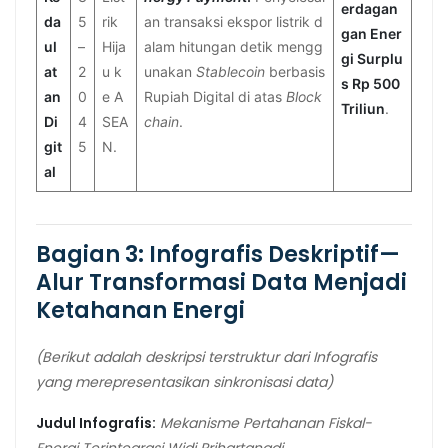
erdagan
da
5
rik
an transaksi ekspor listrik d
gan Ener
ul
–
Hija
alam hitungan detik mengg
gi Surplu
at
2
u k
unakan
Stablecoin
berbasis
s Rp 500
an
0
e A
Rupiah Digital di atas
Block
Triliun
.
Di
4
SEA
chain
.
git
5
N.
al
Bagian 3: Infografis Deskriptif—
Alur Transformasi Data Menjadi
Ketahanan Energi
(Berikut adalah deskripsi terstruktur dari Infografis
yang merepresentasikan sinkronisasi data)
Judul Infografis:
Mekanisme Pertahanan Fiskal-