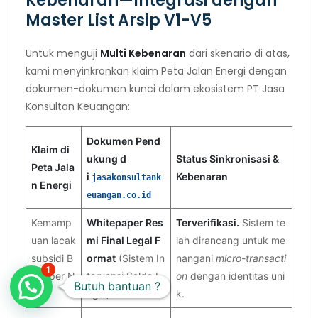
Kebenaran—Integrasi dengan
Master List Arsip V1-V5
Untuk menguji
Multi Kebenaran
dari skenario di atas,
kami menyinkronkan klaim Peta Jalan Energi dengan
dokumen-dokumen kunci dalam ekosistem PT Jasa
Konsultan Keuangan:
Dokumen Pend
Klaim di
ukung d
Status Sinkronisasi &
Peta Jala
i
Kebenaran
jasakonsultank
n Energi
euangan.co.id
Kemamp
Whitepaper Res
Terverifikasi.
Sistem te
uan lacak
mi Final Legal F
lah dirancang untuk me
subsidi B
ormat
(Sistem In
nangani
micro-transacti
1
BM per N
tervensi Saldo L
on
dengan identitas uni
Butuh bantuan ?
IK.
egal).
k.