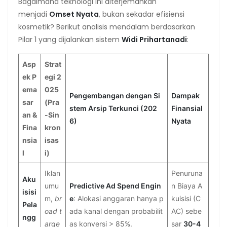
Bagaimana teknologi ini diterjemahkan
menjadi
Omset Nyata
, bukan sekadar efisiensi
kosmetik? Berikut analisis mendalam berdasarkan
Pilar 1 yang dijalankan sistem
Widi Prihartanadi
:
Asp
Strat
ek P
egi 2
ema
025
Pengembangan dengan Si
Dampak
sar
(Pra
stem Arsip Terkunci (202
Finansial
an &
-Sin
6)
Nyata
Fina
kron
nsia
isas
l
i)
Iklan
Penuruna
Aku
umu
Predictive Ad Spend Engin
n Biaya A
isisi
m,
br
e
: Alokasi anggaran hanya p
kuisisi (C
Pela
oad t
ada kanal dengan probabilit
AC) sebe
ngg
arge
as konversi > 85%.
sar
30-4