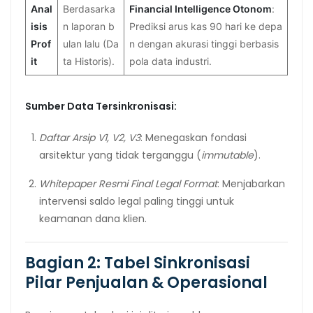
Anal
Berdasarka
Financial Intelligence Otonom
:
isis
n laporan b
Prediksi arus kas 90 hari ke depa
Prof
ulan lalu (Da
n dengan akurasi tinggi berbasis
it
ta Historis).
pola data industri.
Sumber Data Tersinkronisasi:
Daftar Arsip V1, V2, V3
: Menegaskan fondasi
arsitektur yang tidak terganggu (
immutable
).
Whitepaper Resmi Final Legal Format
: Menjabarkan
intervensi saldo legal paling tinggi untuk
keamanan dana klien.
Bagian 2: Tabel Sinkronisasi
Pilar Penjualan & Operasional