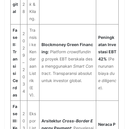
git
2
k
&
al
8
Kila
ng.
Fa
Tra
2
se
nsis
Peningk
0
II:
i ke
Blockmoney Green Financ
atan Inve
2
Tr
Ken
ing:
Platform
crowdfundin
stasi EBT
9
an
dar
g
proyek EBT berskala des
42%
(Pe
–
si
aan
a menggunakan
Smart Con
nurunan
2
si
List
tract
. Transparansi absolut
biaya
du
0
Ce
rik
untuk investor global.
e diligenc
3
rd
(E
e
).
4
as
V).
Fa
se
2
Eks
III:
0
por
Arsitektur
Cross-Border E
Neraca P
Ke
3
List
nergy Payment
:
Penyelesai