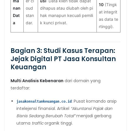
ma
er cl
usi
: Data klien tidak dapat
10
(Tingk
nan
oud
dihapus atau diubah oleh pi
at integrit
Dat
stan
hak manapun kecuali pemili
as data te
a
dar.
k kunci privat.
rtinggi).
Bagian 3: Studi Kasus Terapan:
Jejak Digital PT Jasa Konsultan
Keuangan
Multi Analisis Kebenaran
dari domain yang
terdaftar:
: Pusat komando arsip
jasakonsultankeuangan.co.id
intelejensi finansial. Artikel
“Akuntansi Pajak dan
Bisnis Sedang Berubah Total”
menjadi gerbang
utama
traffic
organik tinggi.