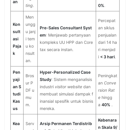
an
ting
.
0%
.
Men
Percepat
Kon
ungg
Pre-Sales Consultant Syst
an siklus
sult
u janj
em
: Menjawab pertanyaan
penjualan
asi
i tem
kompleks UU HPP dan Core
dari 14 ha
Paja
u ko
tax secara instan.
ri menjad
k
nsult
i
< 3 hari
.
an.
Pen
Hyper-Personalized Case
Bros
Peningkat
yaji
Study
: Sistem menganalisis
ur P
an
Conve
an S
industri
visitor website
dan
DF u
rsion Rat
tudi
membuat simulasi dampak f
mu
e
hingg
Kas
inansial spesifik untuk bisnis
m.
a
40%
.
us
mereka.
Kebenara
Kea
Serv
Arsip Permanen Terdistrib
n Skala 9/