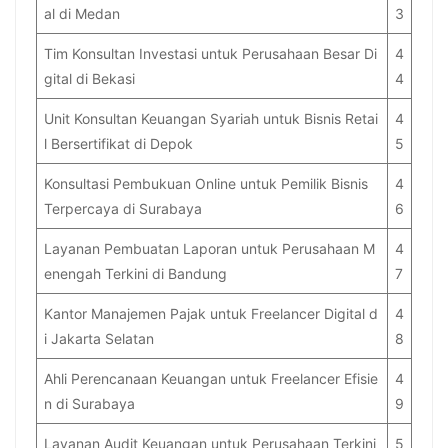
al di Medan
3
Tim Konsultan Investasi untuk Perusahaan Besar Di
4
gital di Bekasi
4
Unit Konsultan Keuangan Syariah untuk Bisnis Retai
4
l Bersertifikat di Depok
5
Konsultasi Pembukuan Online untuk Pemilik Bisnis
4
Terpercaya di Surabaya
6
Layanan Pembuatan Laporan untuk Perusahaan M
4
enengah Terkini di Bandung
7
Kantor Manajemen Pajak untuk Freelancer Digital d
4
i Jakarta Selatan
8
Ahli Perencanaan Keuangan untuk Freelancer Efisie
4
n di Surabaya
9
Layanan Audit Keuangan untuk Perusahaan Terkini
5