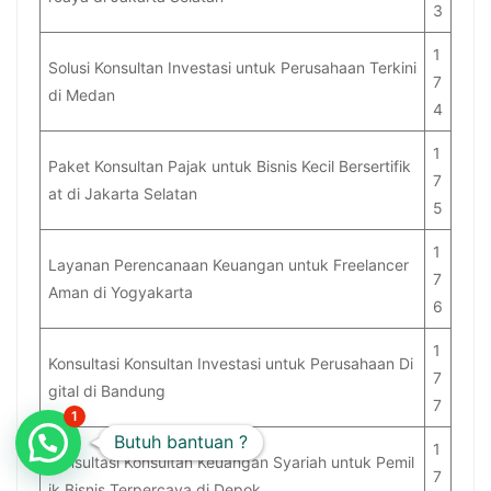
3
1
Solusi Konsultan Investasi untuk Perusahaan Terkini
7
di Medan
4
1
Paket Konsultan Pajak untuk Bisnis Kecil Bersertifik
7
at di Jakarta Selatan
5
1
Layanan Perencanaan Keuangan untuk Freelancer
7
Aman di Yogyakarta
6
1
Konsultasi Konsultan Investasi untuk Perusahaan Di
7
gital di Bandung
7
1
Butuh bantuan ?
1
Konsultasi Konsultan Keuangan Syariah untuk Pemil
7
ik Bisnis Terpercaya di Depok