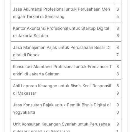
Jasa Akuntansi Profesional untuk Perusahaan Men
8
engah Terkini di Semarang
5
Kantor Akuntansi Profesional untuk Startup Digital
8
di Jakarta Selatan
6
Jasa Manajemen Pajak untuk Perusahaan Besar Di
8
gital di Depok
7
Konsultasi Akuntansi Profesional untuk Freelancer T
8
erkini di Jakarta Selatan
8
Ahli Laporan Keuangan untuk Bisnis Kecil Responsif
8
di Makassar
9
Jasa Konsultan Pajak untuk Pemilik Bisnis Digital di
9
Yogyakarta
0
Unit Konsultan Keuangan Syariah untuk Perusahaa
9
n Besar Terpadu di Semarang
1