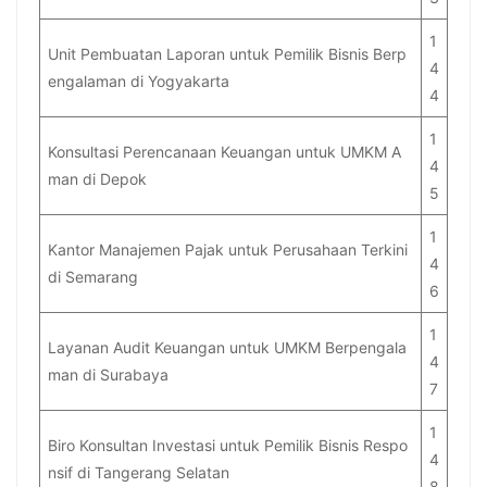
1
Unit Pembuatan Laporan untuk Pemilik Bisnis Berp
4
engalaman di Yogyakarta
4
1
Konsultasi Perencanaan Keuangan untuk UMKM A
4
man di Depok
5
1
Kantor Manajemen Pajak untuk Perusahaan Terkini
4
di Semarang
6
1
Layanan Audit Keuangan untuk UMKM Berpengala
4
man di Surabaya
7
1
Biro Konsultan Investasi untuk Pemilik Bisnis Respo
4
nsif di Tangerang Selatan
8