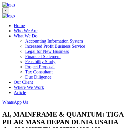
×
Home
Who We Are
What We Do
Accounting Information System
Increased Profit Business Service
Legal for New Business
Financial Statement
Feasibility Study
Project Proposal
Tax Consultant
Due Diligence
Our Client
Where We Work
Article
WhatsApp Us
AI, MAINFRAME & QUANTUM: TIGA
PILAR MASA DEPAN DUNIA USAHA