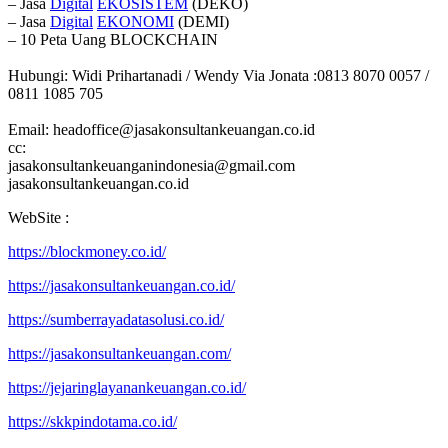
– Jasa
Digital
EKOSISTEM
(DEKO)
– Jasa
Digital
EKONOMI
(DEMI)
– 10 Peta Uang BLOCKCHAIN
Hubungi: Widi Prihartanadi / Wendy Via Jonata :0813 8070 0057 /
0811 1085 705
Email: headoffice@jasakonsultankeuangan.co.id
cc:
jasakonsultankeuanganindonesia@gmail.com
jasakonsultankeuangan.co.id
WebSite :
https://blockmoney.co.id/
https://jasakonsultankeuangan.co.id/
https://sumberrayadatasolusi.co.id/
https://jasakonsultankeuangan.com/
https://jejaringlayanankeuangan.co.id/
https://skkpindotama.co.id/