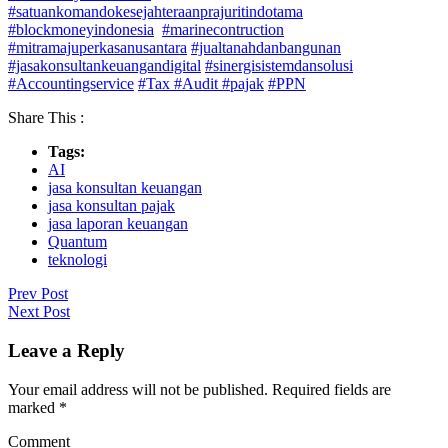
#satuankomandokesejahteraanprajuritindotama
#blockmoneyindonesia
#marinecontruction
#mitramajuperkasanusantara
#jualtanahdanbangunan
#jasakonsultankeuangandigital
#sinergisistemdansolusi
#Accountingservice
#Tax
#Audit
#pajak
#PPN
Share This :
Tags:
AI
jasa konsultan keuangan
jasa konsultan pajak
jasa laporan keuangan
Quantum
teknologi
Prev Post
Next Post
Leave a Reply
Your email address will not be published.
Required fields are
marked
*
Comment