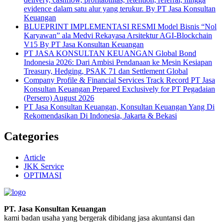
evidence dalam satu alur yang terukur. By PT Jasa Konsultan
Keuangan
BLUEPRINT IMPLEMENTASI RESMI Model Bisnis “Nol
Karyawan” ala Medvi Rekayasa Arsitektur AGI-Blockchain
V15 By PT Jasa Konsultan Keuangan
PT JASA KONSULTAN KEUANGAN Global Bond
Indonesia 2026: Dari Ambisi Pendanaan ke Mesin Kesiapan
Treasury, Hedging, PSAK 71 dan Settlement Global
Company Profile & Financial Services Track Record PT Jasa
Konsultan Keuangan Prepared Exclusively for PT Pegadaian
(Persero) August 2026
PT Jasa Konsultan Keuangan, Konsultan Keuangan Yang Di
Rekomendasikan Di Indonesia, Jakarta & Bekasi
Categories
Article
JKK Service
OPTIMASI
PT. Jasa Konsultan Keuangan
kami badan usaha yang bergerak dibidang jasa akuntansi dan