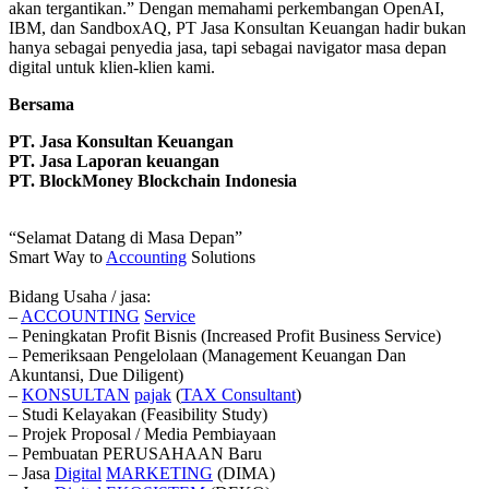
akan tergantikan.” Dengan memahami perkembangan OpenAI,
IBM, dan SandboxAQ, PT Jasa Konsultan Keuangan hadir bukan
hanya sebagai penyedia jasa, tapi sebagai navigator masa depan
digital untuk klien-klien kami.
Bersama
PT. Jasa Konsultan Keuangan
PT. Jasa Laporan keuangan
PT.
BlockMoney Blockchain Indonesia
“Selamat Datang di Masa Depan”
Smart Way to
Accounting
Solutions
Bidang Usaha / jasa:
–
ACCOUNTING
Service
– Peningkatan Profit Bisnis (Increased Profit Business Service)
– Pemeriksaan Pengelolaan (Management Keuangan Dan
Akuntansi, Due Diligent)
–
KONSULTAN
pajak
(
TAX
Consultant
)
– Studi Kelayakan (Feasibility Study)
– Projek Proposal / Media Pembiayaan
– Pembuatan PERUSAHAAN Baru
– Jasa
Digital
MARKETING
(DIMA)