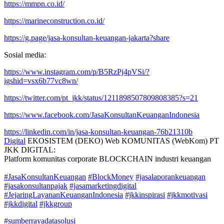
https://mmpn.co.id/
https://marineconstruction.co.id/
https://g.page/jasa-konsultan-keuangan-jakarta?share
Sosial media:
https://www.instagram.com/p/B5RzPj4pVSi/?
igshid=vsx6b77vc8wn/
https://twitter.com/pt_jkk/status/1211898507809808385?s=21
https://www.facebook.com/JasaKonsultanKeuanganIndonesia
https://linkedin.com/in/jasa-konsultan-keuangan-76b21310b
Digital
EKOSISTEM (DEKO) Web KOMUNITAS (WebKom) PT
JKK DIGITAL:
Platform komunitas corporate BLOCKCHAIN industri keuangan
#JasaKonsultanKeuangan
#BlockMoney
#jasalaporankeuangan
#jasakonsultanpajak
#jasamarketingdigital
#JejaringLayananKeuanganIndonesia
#jkkinspirasi
#jkkmotivasi
#jkkdigital
#jkkgroup
#sumberrayadatasolusi