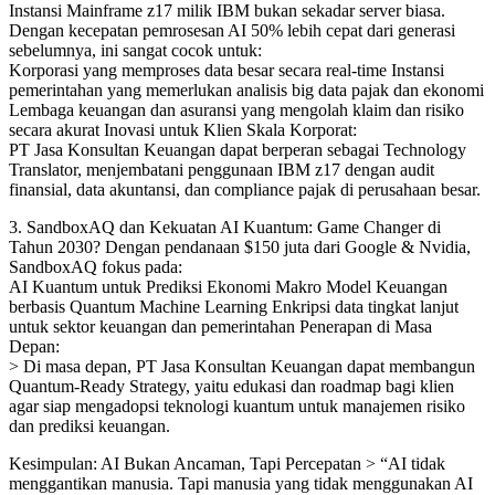
Instansi Mainframe z17 milik IBM bukan sekadar server biasa.
Dengan kecepatan pemrosesan AI 50% lebih cepat dari generasi
sebelumnya, ini sangat cocok untuk:
Korporasi yang memproses data besar secara real-time Instansi
pemerintahan yang memerlukan analisis big data pajak dan ekonomi
Lembaga keuangan dan asuransi yang mengolah klaim dan risiko
secara akurat Inovasi untuk Klien Skala Korporat:
PT Jasa Konsultan Keuangan dapat berperan sebagai Technology
Translator, menjembatani penggunaan IBM z17 dengan audit
finansial, data akuntansi, dan compliance pajak di perusahaan besar.
3. SandboxAQ dan Kekuatan AI Kuantum: Game Changer di
Tahun 2030? Dengan pendanaan $150 juta dari Google & Nvidia,
SandboxAQ fokus pada:
AI Kuantum untuk Prediksi Ekonomi Makro Model Keuangan
berbasis Quantum Machine Learning Enkripsi data tingkat lanjut
untuk sektor keuangan dan pemerintahan Penerapan di Masa
Depan:
> Di masa depan, PT Jasa Konsultan Keuangan dapat membangun
Quantum-Ready Strategy, yaitu edukasi dan roadmap bagi klien
agar siap mengadopsi teknologi kuantum untuk manajemen risiko
dan prediksi keuangan.
Kesimpulan: AI Bukan Ancaman, Tapi Percepatan > “AI tidak
menggantikan manusia. Tapi manusia yang tidak menggunakan AI