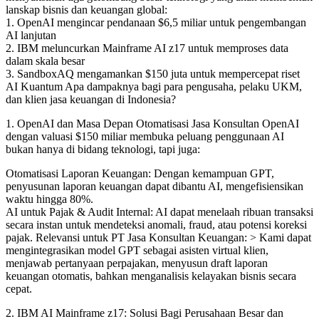
lanskap bisnis dan keuangan global:
1. OpenAI mengincar pendanaan $6,5 miliar untuk pengembangan
AI lanjutan
2. IBM meluncurkan Mainframe AI z17 untuk memproses data
dalam skala besar
3. SandboxAQ mengamankan $150 juta untuk mempercepat riset
AI Kuantum Apa dampaknya bagi para pengusaha, pelaku UKM,
dan klien jasa keuangan di Indonesia?
1. OpenAI dan Masa Depan Otomatisasi Jasa Konsultan OpenAI
dengan valuasi $150 miliar membuka peluang penggunaan AI
bukan hanya di bidang teknologi, tapi juga:
Otomatisasi Laporan Keuangan: Dengan kemampuan GPT,
penyusunan laporan keuangan dapat dibantu AI, mengefisiensikan
waktu hingga 80%.
AI untuk Pajak & Audit Internal: AI dapat menelaah ribuan transaksi
secara instan untuk mendeteksi anomali, fraud, atau potensi koreksi
pajak. Relevansi untuk PT Jasa Konsultan Keuangan: > Kami dapat
mengintegrasikan model GPT sebagai asisten virtual klien,
menjawab pertanyaan perpajakan, menyusun draft laporan
keuangan otomatis, bahkan menganalisis kelayakan bisnis secara
cepat.
2. IBM AI Mainframe z17: Solusi Bagi Perusahaan Besar dan